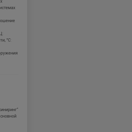
ых
системах
рошение
Ц:
и, °С:
оружения
основной