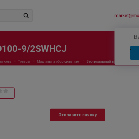
market@mos
В
D100-9/2SWHCJ
ая сеть
Товары
Машины и оборудование
Вертикальный насос CNP TD1
Отправить заявку