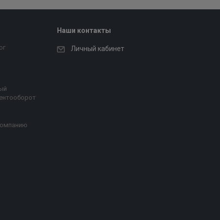
Наши контакты
ог
Личный кабинет
ый
ентооборот
компанию