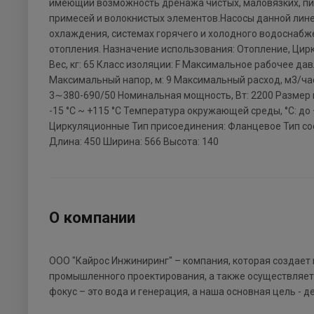
имеющий возможность дренажа чистых, маловязких, пи
примесей и волокнистых элементов.Насосы данной лине
охлаждения, системах горячего и холодного водоснабж
отопления. Назначение использования: Отопление, Ци
Вес, кг: 65 Класс изоляции: F Максимальное рабочее дав
Максимальный напор, м: 9 Максимальный расход, м3/ча
3∼380-690/50 Номинальная мощность, Вт: 2200 Размер п
-15 °С ~ +115 °С Температура окружающей среды, °С: до 
Циркуляционные Тип присоединения: Фланцевое Тип с
Длина: 450 Ширина: 566 Высота: 140
О компании
ООО "Кайрос Инжиниринг" – компания, которая создает
промышленного проектирования, а также осуществляет
фокус – это вода и генерация, а наша основная цель - д