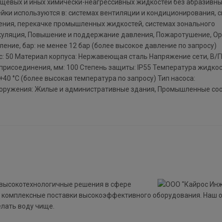
щевых и иных химически-неагрессивных жидкостей без абразивн
йки используются в: системах вентиляции и кондиционирования, 
ения, перекачке промышленных жидкостей, системах зонального
ркуляция, Повышение и поддержание давления, Пожаротушение, О
ление, бар: не менее 12 бар (более высокое давление по запросу)
с: 50 Материал корпуса: Нержавеющая сталь Напряжение сети, В/Г
рисоединения, мм: 100 Степень защиты: IP55 Температура жидкост
+40 °С (более высокая температура по запросу) Тип насоса:
ооружения: Жилые и административные здания, Промышленные со
 высокотехнологичные решения в сфере
 комплексные поставки высокоэффективного оборудования. Наш 
елать воду чище.