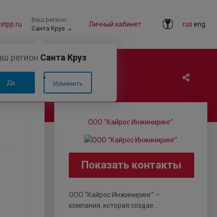
Ваш регион:
tpp.ru
Личный кабинет
rus
eng
Санта Круз
аш регион
Санта Круз
Да
Изменить
00-9/2SWHCJ
ООО "Кайрос Инжиниринг"
Показать контакты
ООО "Кайрос Инжиниринг" –
компания, которая создае...