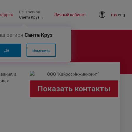
Ваш регион:
tpp.ru
Личный кабинет
rus
eng
Санта Круз
аш регион
Санта Круз
Да
Изменить
вания, а
ия, а
Показать контакты