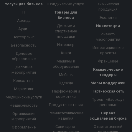
Услуги для бизнеса
Юридические услуги
Химическая
продукция
IT
Товары для
бизнеса
Экология
Аренда
Детские и
Инвестиции
Аудит
спортивные
Инвест-
площадки
Аутсорсинг
мероприятия
Интерьер
Безопасность
Инвестиционные
Книги
проекты
Деловое
образование
Машины и
Франшизы
оборудование
Деловые
Коммерческие
мероприятия
Мебель
тендеры
Консалтинг
Одежда
Меры поддержки
Маркетинг
Парфюмерия и
Партнерская сеть
косметика
Медицинские услуги
Проект «Вас ждут
Продукты питания
регионы»
Недвижимость
Резинотехнические
Первая
Организация
изделия
социальная биржа
мероприятий
Санитарно-
Ответственный
Оформление
гигиеническое
поставщик