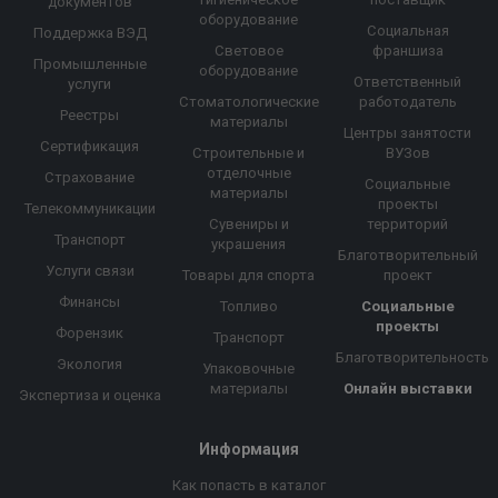
документов
оборудование
Социальная
Поддержка ВЭД
Световое
франшиза
Промышленные
оборудование
Ответственный
услуги
Стоматологические
работодатель
Реестры
материалы
Центры занятости
Сертификация
Строительные и
ВУЗов
отделочные
Страхование
Социальные
материалы
проекты
Телекоммуникации
Сувениры и
территорий
Транспорт
украшения
Благотворительный
Услуги связи
Товары для спорта
проект
Финансы
Топливо
Социальные
проекты
Форензик
Транспорт
Благотворительность
Экология
Упаковочные
материалы
Онлайн выставки
Экспертиза и оценка
Информация
Как попасть в каталог