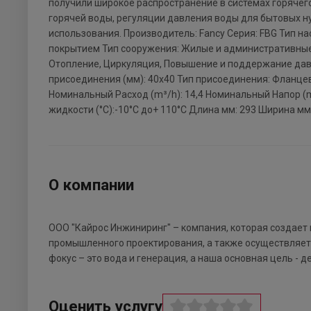
получили широкое распространение в системах горячег
горячей воды, регуляции давления воды для бытовых ну
использования. Производитель: Fancy Серия: FBG Тип н
покрытием Тип сооружения: Жилые и административны
Отопление, Циркуляция, Повышение и поддержание дав
присоединения (мм): 40x40 Тип присоединения: Фланцев
Номинальный Расход (m³/h): 14,4 Номинальный Напор (m
жидкости (°C):-10°С до+ 110°С Длина мм: 293 Ширина мм: 
О компании
ООО "Кайрос Инжиниринг" – компания, которая создает
промышленного проектирования, а также осуществляет
фокус – это вода и генерация, а наша основная цель - д
Оценить услугу