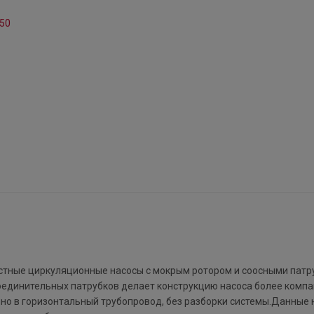
тные циркуляционные насосы с мокрым ротором и соосными патр
единительных патрубков делает конструкцию насоса более компа
о в горизонтальный трубопровод, без разборки системы.Данные 