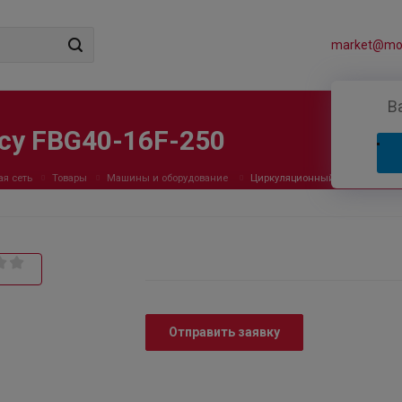
market@mos
В
cy FBG40-16F-250
ая сеть
Товары
Машины и оборудование
Циркуляционный насос Fancy F
Отправить заявку