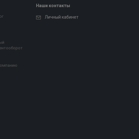
Наши контакты
ог
Личный кабинет
ый
ентооборот
компанию