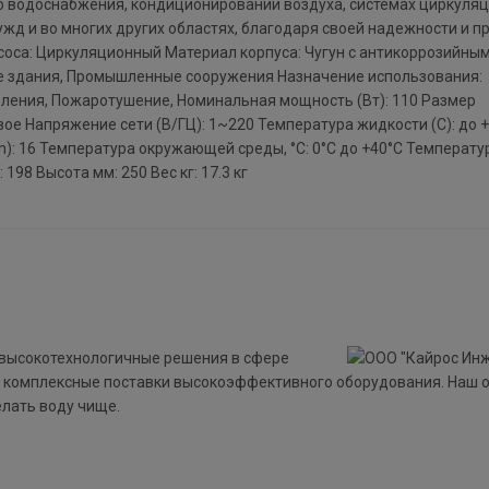
о водоснабжения, кондиционировании воздуха, системах циркуля
жд и во многих других областях, благодаря своей надежности и п
асоса: Циркуляционный Материал корпуса: Чугун с антикоррозийны
е здания, Промышленные сооружения Назначение использования:
ления, Пожаротушение, Номинальная мощность (Вт): 110 Размер
ое Напряжение сети (В/ГЦ): 1~220 Температура жидкости (C): до 
): 16 Температура окружающей среды, °С: 0°С до +40°C Температу
198 Высота мм: 250 Вес кг: 17.3 кг
 высокотехнологичные решения в сфере
 комплексные поставки высокоэффективного оборудования. Наш 
елать воду чище.