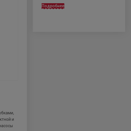
Подробнее
убками,
ктной и
насосы