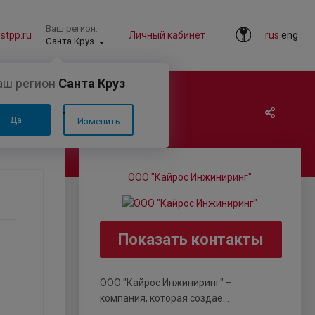
Ваш регион:
tpp.ru
Личный кабинет
rus
eng
Санта Круз
аш регион
Санта Круз
Да
Изменить
BG40-16F-250
ООО "Кайрос Инжиниринг"
Показать контакты
ООО "Кайрос Инжиниринг" –
компания, которая создае...