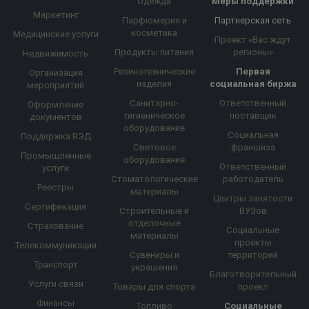
Одежда
Меры поддержки
Маркетинг
Парфюмерия и
Партнерская сеть
косметика
Медицинские услуги
Проект «Вас ждут
Продукты питания
регионы»
Недвижимость
Резинотехнические
Первая
Организация
изделия
социальная биржа
мероприятий
Санитарно-
Ответственный
Оформление
гигиеническое
поставщик
документов
оборудование
Социальная
Поддержка ВЭД
Световое
франшиза
Промышленные
оборудование
Ответственный
услуги
Стоматологические
работодатель
Реестры
материалы
Центры занятости
Сертификация
Строительные и
ВУЗов
отделочные
Страхование
Социальные
материалы
проекты
Телекоммуникации
Сувениры и
территорий
Транспорт
украшения
Благотворительный
Услуги связи
Товары для спорта
проект
Финансы
Топливо
Социальные