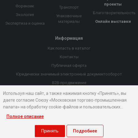
проекты
Форензик
Транспорт
Благотворительность
Экология
Упаковочные
материалы
Онлайн выставки
Экспертиза и оценка
Информация
Как попасть в каталог
Контакты
Публичная оферта
Юридически значимый электронный документооборот
B2B-продвижение
Порекомендовать компанию
Используя наш сайт, а также нажимая кнопку «Принять», вы
даете согласие Союзу «Московская торгово-промышленная
Онлайн выставки
палата» на обработку cookie-файлов и пользовательских
Рейтинг компаний
данных...
Полное описание
© 2026 Все права защищены.
Правовые документы
Принять
Подробнее