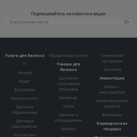
Подписывайтесь на новости и акции:
Услуги для бизнеса
Юридические услуги
Химическая
продукция
IT
Товары для
бизнеса
Экология
Аренда
Детские и
Инвестиции
Аудит
спортивные
Инвест-
площадки
Аутсорсинг
мероприятия
Интерьер
Безопасность
Инвестиционные
Книги
проекты
Деловое
образование
Машины и
Франшизы
оборудование
Деловые
Коммерческие
мероприятия
Мебель
тендеры
Консалтинг