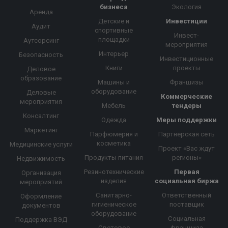
бизнеса
Экология
Аренда
Детские и
Инвестиции
Аудит
спортивные
Инвест-
площадки
Аутсорсинг
мероприятия
Интерьер
Безопасность
Инвестиционные
Книги
проекты
Деловое
образование
Машины и
Франшизы
оборудование
Деловые
Коммерческие
мероприятия
Мебель
тендеры
Консалтинг
Одежда
Меры поддержки
Маркетинг
Парфюмерия и
Партнерская сеть
косметика
Медицинские услуги
Проект «Вас ждут
Продукты питания
регионы»
Недвижимость
Резинотехнические
Первая
Организация
изделия
социальная биржа
мероприятий
Санитарно-
Ответственный
Оформление
гигиеническое
поставщик
документов
оборудование
Социальная
Поддержка ВЭД
Световое
франшиза