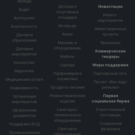
Аренда
Детские и
Инвестиции
Аудит
спортивные
Инвест-
площадки
Аутсорсинг
мероприятия
Интерьер
Безопасность
Инвестиционные
Книги
проекты
Деловое
образование
Машины и
Франшизы
оборудование
Деловые
Коммерческие
мероприятия
Мебель
тендеры
Консалтинг
Одежда
Меры поддержки
Маркетинг
Парфюмерия и
Партнерская сеть
косметика
Медицинские услуги
Проект «Вас ждут
Продукты питания
регионы»
Недвижимость
Резинотехнические
Первая
Организация
изделия
социальная биржа
мероприятий
Санитарно-
Ответственный
Оформление
гигиеническое
поставщик
документов
оборудование
Социальная
Поддержка ВЭД
Световое
франшиза
Промышленные
оборудование