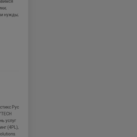
равимся
ки;
ши нужды;
OYTECH
нь услуг
нг (4PL),
lutions.