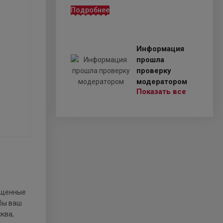
Подробнее
Информация
прошла
проверку
модератором
Показать все
пущенные
обы ваш
сква,