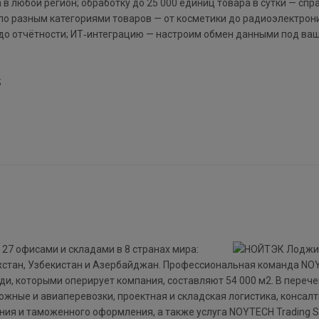
в любой регион; обработку до 25 000 единиц товара в сутки — сп
о разным категориями товаров — от косметики до радиоэлектрони
 до отчётности; ИТ‑интеграцию — настроим обмен данными под ва
;
 27 офисами и складами в 8 странах мира:
захстан, Узбекистан и Азербайджан. Профессиональная команда N
и, которыми оперирует компания, составляют 54 000 м2. В перече
ные и авиаперевозки, проектная и складская логистика, консалти
ния и таможенного оформления, а также услуга NOYTECH Trading So