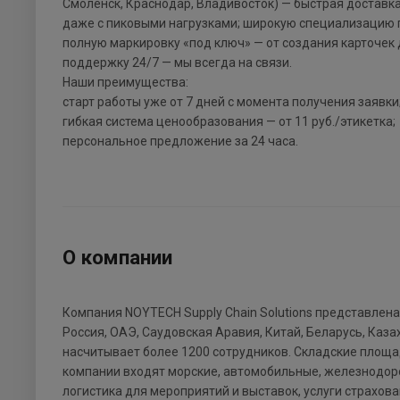
Смоленск, Краснодар, Владивосток) — быстрая доставка 
даже с пиковыми нагрузками; широкую специализацию п
полную маркировку «под ключ» — от создания карточек
поддержку 24/7 — мы всегда на связи.
Наши преимущества:
старт работы уже от 7 дней с момента получения заявки
гибкая система ценообразования — от 11 руб./этикетка;
персональное предложение за 24 часа.
О компании
Компания NOYTECH Supply Chain Solutions представлена
Россия, ОАЭ, Саудовская Аравия, Китай, Беларусь, Ка
насчитывает более 1200 сотрудников. Складские площад
компании входят морские, автомобильные, железнодорож
логистика для мероприятий и выставок, услуги страхова