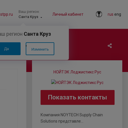
Ваш регион:
tpp.ru
Личный кабинет
rus
eng
Санта Круз
аш регион
Санта Круз
Да
Изменить
НОЙТЭК Лоджистикс Рус
Показать контакты
Компания NOYTECH Supply Chain
Solutions представле...