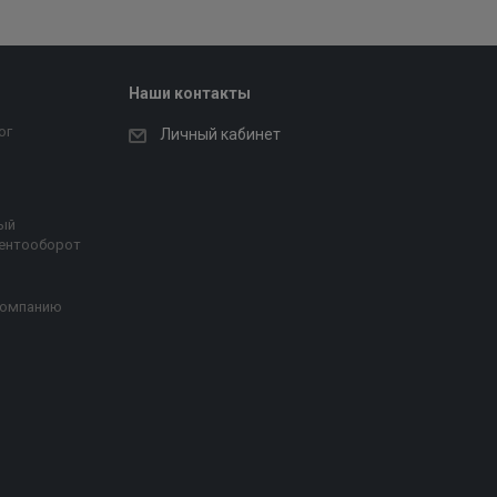
Наши контакты
ог
Личный кабинет
ый
ентооборот
компанию