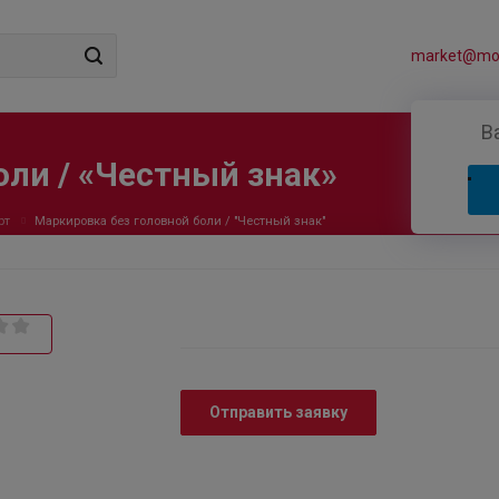
market@mos
В
оли / «Честный знак»
рт
Маркировка без головной боли / "Честный знак"
Отправить заявку