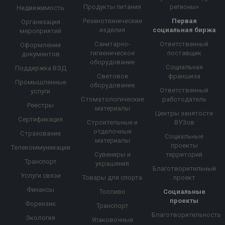
Продукты питания
регионы»
Недвижимость
Резинотехнические
Первая
Организация
изделия
социальная биржа
мероприятий
Санитарно-
Ответственный
Оформление
гигиеническое
поставщик
документов
оборудование
Социальная
Поддержка ВЭД
Световое
франшиза
Промышленные
оборудование
Ответственный
услуги
Стоматологические
работодатель
Реестры
материалы
Центры занятости
Сертификация
Строительные и
ВУЗов
отделочные
Страхование
Социальные
материалы
проекты
Телекоммуникации
Сувениры и
территорий
Транспорт
украшения
Благотворительный
Услуги связи
Товары для спорта
проект
Финансы
Топливо
Социальные
проекты
Форензик
Транспорт
Благотворительность
Экология
Упаковочные