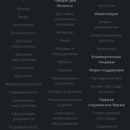
IT
Товары для
бизнеса
Экология
Аренда
Детские и
Инвестиции
Аудит
спортивные
Инвест-
площадки
Аутсорсинг
мероприятия
Интерьер
Безопасность
Инвестиционные
Книги
проекты
Деловое
образование
Машины и
Франшизы
оборудование
Деловые
Коммерческие
мероприятия
Мебель
тендеры
Консалтинг
Одежда
Меры поддержки
Маркетинг
Парфюмерия и
Партнерская сеть
косметика
Медицинские услуги
Проект «Вас ждут
Продукты питания
регионы»
Недвижимость
Резинотехнические
Первая
Организация
изделия
социальная биржа
мероприятий
Санитарно-
Ответственный
Оформление
гигиеническое
поставщик
документов
оборудование
Социальная
Поддержка ВЭД