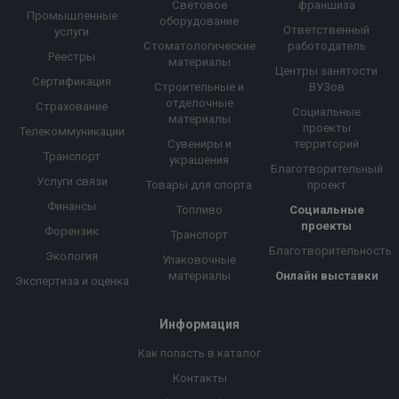
Световое
франшиза
Промышленные
оборудование
Ответственный
услуги
Стоматологические
работодатель
Реестры
материалы
Центры занятости
Сертификация
Строительные и
ВУЗов
отделочные
Страхование
Социальные
материалы
проекты
Телекоммуникации
Сувениры и
территорий
Транспорт
украшения
Благотворительный
Услуги связи
Товары для спорта
проект
Финансы
Топливо
Социальные
проекты
Форензик
Транспорт
Благотворительность
Экология
Упаковочные
материалы
Онлайн выставки
Экспертиза и оценка
Информация
Как попасть в каталог
Контакты