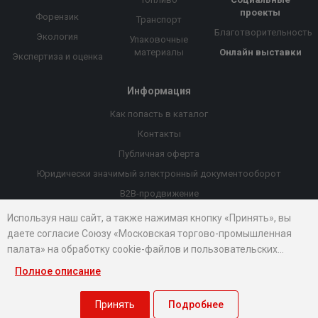
проекты
Форензик
Транспорт
Благотворительность
Экология
Упаковочные
материалы
Онлайн выставки
Экспертиза и оценка
Информация
Как попасть в каталог
Контакты
Публичная оферта
Юридически значимый электронный документооборот
B2B-продвижение
Порекомендовать компанию
Используя наш сайт, а также нажимая кнопку «Принять», вы
даете согласие Союзу «Московская торгово-промышленная
Онлайн выставки
палата» на обработку cookie-файлов и пользовательских
Рейтинг компаний
данных...
Полное описание
© 2026 Все права защищены.
Правовые документы
Принять
Подробнее