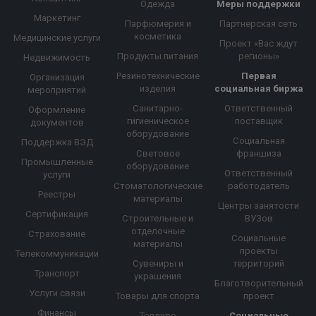
Одежда
Меры поддержки
Маркетинг
Парфюмерия и
Партнерская сеть
косметика
Медицинские услуги
Проект «Вас ждут
Продукты питания
регионы»
Недвижимость
Резинотехнические
Первая
Организация
изделия
социальная биржа
мероприятий
Санитарно-
Ответственный
Оформление
гигиеническое
поставщик
документов
оборудование
Социальная
Поддержка ВЭД
Световое
франшиза
Промышленные
оборудование
Ответственный
услуги
Стоматологические
работодатель
Реестры
материалы
Центры занятости
Сертификация
Строительные и
ВУЗов
отделочные
Страхование
Социальные
материалы
проекты
Телекоммуникации
Сувениры и
территорий
Транспорт
украшения
Благотворительный
Услуги связи
Товары для спорта
проект
Финансы
Топливо
Социальные