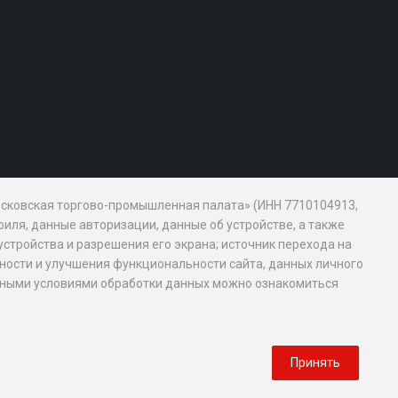
Московская торгово-промышленная палата» (ИНН 7710104913,
иля, данные авторизации, данные об устройстве, а также
устройства и разрешения его экрана; источник перехода на
обности и улучшения функциональности сайта, данных личного
новными условиями обработки данных можно ознакомиться
Принять