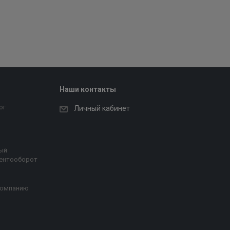
Наши контакты
ог
Личный кабинет
ый
ентооборот
компанию