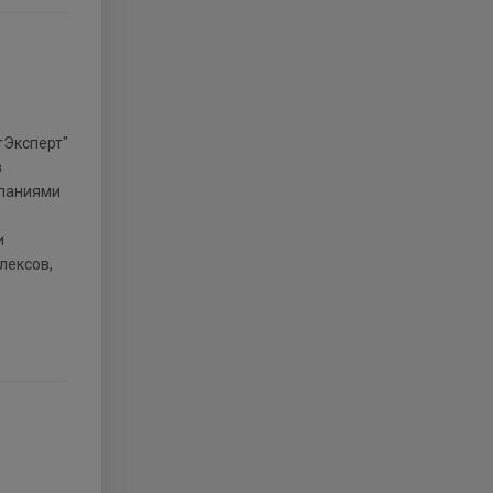
в
мпаниями
и
лексов,