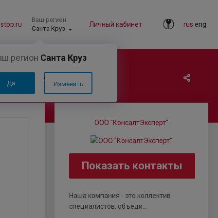
Ваш регион:
tpp.ru
Личный кабинет
rus
eng
Санта Круз
аш регион
Санта Круз
Да
Изменить
ООО "КонсалтЭксперт"
Показать контакты
Наша компания - это коллектив
специалистов, объеди...