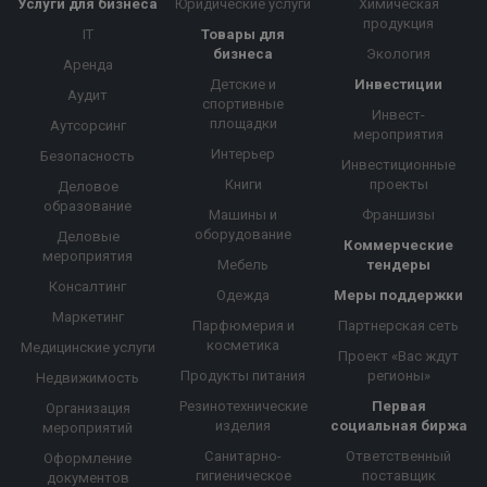
Услуги для бизнеса
Юридические услуги
Химическая
продукция
IT
Товары для
бизнеса
Экология
Аренда
Детские и
Инвестиции
Аудит
спортивные
Инвест-
площадки
Аутсорсинг
мероприятия
Интерьер
Безопасность
Инвестиционные
Книги
проекты
Деловое
образование
Машины и
Франшизы
оборудование
Деловые
Коммерческие
мероприятия
Мебель
тендеры
Консалтинг
Одежда
Меры поддержки
Маркетинг
Парфюмерия и
Партнерская сеть
косметика
Медицинские услуги
Проект «Вас ждут
Продукты питания
регионы»
Недвижимость
Резинотехнические
Первая
Организация
изделия
социальная биржа
мероприятий
Санитарно-
Ответственный
Оформление
гигиеническое
поставщик
документов