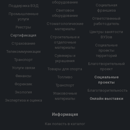
оборудование
Социальная
Поддержка ВЭД
Световое
франшиза
Промышленные
оборудование
Ответственный
услуги
Стоматологические
работодатель
Реестры
материалы
Центры занятости
Сертификация
Строительные и
ВУЗов
отделочные
Страхование
Социальные
материалы
проекты
Телекоммуникации
Сувениры и
территорий
Транспорт
украшения
Благотворительный
Услуги связи
Товары для спорта
проект
Финансы
Топливо
Социальные
проекты
Форензик
Транспорт
Благотворительность
Экология
Упаковочные
материалы
Онлайн выставки
Экспертиза и оценка
Информация
Как попасть в каталог