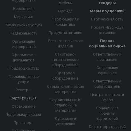
мероприятия
Мебель
тендеры
Консалтинг
Одежда
Меры поддержки
Маркетинг
Парфюмерия и
Партнерская сеть
косметика
Медицинские услуги
Проект «Вас ждут
Продукты питания
регионы»
Недвижимость
Резинотехнические
Первая
Организация
изделия
социальная биржа
мероприятий
Санитарно-
Ответственный
Оформление
гигиеническое
поставщик
документов
оборудование
Социальная
Поддержка ВЭД
Световое
франшиза
Промышленные
оборудование
Ответственный
услуги
Стоматологические
работодатель
Реестры
материалы
Центры занятости
Сертификация
Строительные и
ВУЗов
отделочные
Страхование
Социальные
материалы
проекты
Телекоммуникации
Сувениры и
территорий
Транспорт
украшения
Благотворительный
Услуги связи