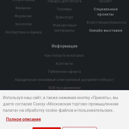
Товары для спорта
проект
Финансы
Топливо
Социальные
проекты
Форензик
Транспорт
Благотворительность
Экология
Упаковочные
материалы
Онлайн выставки
Экспертиза и оценка
Информация
Как попасть в каталог
Контакты
Публичная оферта
Юридически значимый электронный документооборот
B2B-продвижение
Порекомендовать компанию
Используя наш сайт, а также нажимая кнопку «Принять», вы
даете согласие Союзу «Московская торгово-промышленная
Онлайн выставки
палата» на обработку cookie-файлов и пользовательских
Рейтинг компаний
данных...
Полное описание
© 2026 Все права защищены.
Правовые документы