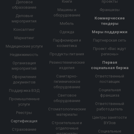
Книги
проекты
Деловое
образование
Машины и
Франшизы
оборудование
Деловые
Коммерческие
мероприятия
Мебель
тендеры
Консалтинг
Одежда
Меры поддержки
Маркетинг
Парфюмерия и
Партнерская сеть
косметика
Медицинские услуги
Проект «Вас ждут
Продукты питания
регионы»
Недвижимость
Резинотехнические
Первая
Организация
изделия
социальная биржа
мероприятий
Санитарно-
Ответственный
Оформление
гигиеническое
поставщик
документов
оборудование
Социальная
Поддержка ВЭД
Световое
франшиза
Промышленные
оборудование
Ответственный
услуги
Стоматологические
работодатель
Реестры
материалы
Центры занятости
Сертификация
Строительные и
ВУЗов
отделочные
Страхование
Социальные
материалы