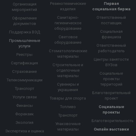
Резинотехнические
Первая
Организация
изделия
социальная биржа
мероприятий
Санитарно-
Ответственный
Оформление
гигиеническое
поставщик
документов
оборудование
Социальная
Поддержка ВЭД
Световое
франшиза
Промышленные
оборудование
Ответственный
услуги
Стоматологические
работодатель
Реестры
материалы
Центры занятости
Сертификация
Строительные и
ВУЗов
отделочные
Страхование
Социальные
материалы
проекты
Телекоммуникации
Сувениры и
территорий
Транспорт
украшения
Благотворительный
Услуги связи
Товары для спорта
проект
Финансы
Топливо
Социальные
проекты
Форензик
Транспорт
Благотворительность
Экология
Упаковочные
материалы
Онлайн выставки
Экспертиза и оценка