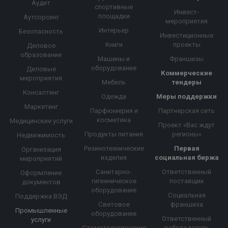
Аудит
спортивные
Инвест-
площадки
Аутсорсинг
мероприятия
Интерьер
Безопасность
Инвестиционные
Книги
проекты
Деловое
образование
Машины и
Франшизы
оборудование
Деловые
Коммерческие
мероприятия
Мебель
тендеры
Консалтинг
Одежда
Меры поддержки
Маркетинг
Парфюмерия и
Партнерская сеть
косметика
Медицинские услуги
Проект «Вас ждут
Продукты питания
регионы»
Недвижимость
Резинотехнические
Первая
Организация
изделия
социальная биржа
мероприятий
Санитарно-
Ответственный
Оформление
гигиеническое
поставщик
документов
оборудование
Социальная
Поддержка ВЭД
Световое
франшиза
Промышленные
оборудование
Ответственный
услуги
Стоматологические
работодатель