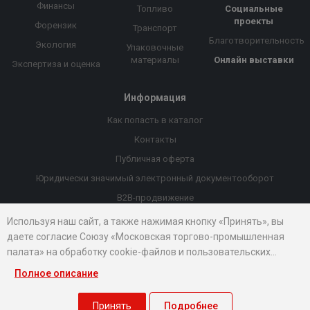
Финансы
Топливо
Социальные
проекты
Форензик
Транспорт
Благотворительность
Экология
Упаковочные
материалы
Онлайн выставки
Экспертиза и оценка
Информация
Как попасть в каталог
Контакты
Публичная оферта
Юридически значимый электронный документооборот
B2B-продвижение
Порекомендовать компанию
Используя наш сайт, а также нажимая кнопку «Принять», вы
даете согласие Союзу «Московская торгово-промышленная
Онлайн выставки
палата» на обработку cookie-файлов и пользовательских
Рейтинг компаний
данных...
Полное описание
© 2026 Все права защищены.
Правовые документы
Принять
Подробнее