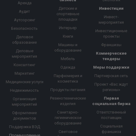
Аренда
Детские и
Инвестиции
Аудит
спортивные
Инвест-
площадки
Аутсорсинг
мероприятия
Интерьер
Безопасность
Инвестиционные
Книги
проекты
Деловое
образование
Машины и
Франшизы
оборудование
Деловые
Коммерческие
мероприятия
Мебель
тендеры
Консалтинг
Одежда
Меры поддержки
Маркетинг
Парфюмерия и
Партнерская сеть
косметика
Медицинские услуги
Проект «Вас ждут
Продукты питания
регионы»
Недвижимость
Резинотехнические
Первая
Организация
изделия
социальная биржа
мероприятий
Санитарно-
Ответственный
Оформление
гигиеническое
поставщик
документов
оборудование
Социальная
Поддержка ВЭД
Световое
франшиза
Промышленные