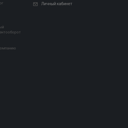
ог
Личный кабинет
ый
ентооборот
компанию