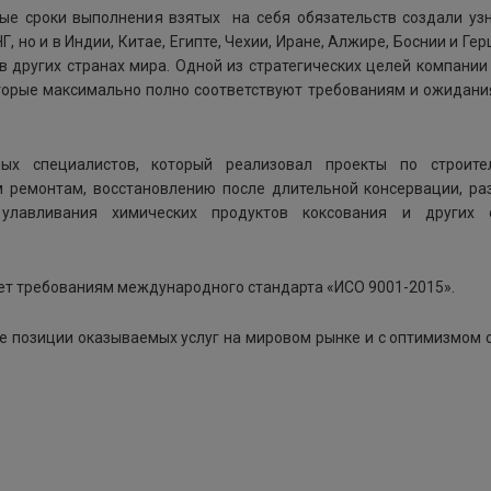
ные сроки выполнения взятых на себя обязательств создали у
, но и в Индии, Китае, Египте, Чехии, Иране, Алжире, Боснии и Гер
 в других странах мира. Одной из стратегических целей компании
оторые максимально полно соответствуют требованиям и ожидан
х специалистов, который реализовал проекты по строите
м ремонтам, восстановлению после длительной консервации, ра
улавливания химических продуктов коксования и других 
ет требованиям международного стандарта «ИСО 9001-2015».
е позиции оказываемых услуг на мировом рынке и с оптимизмом 