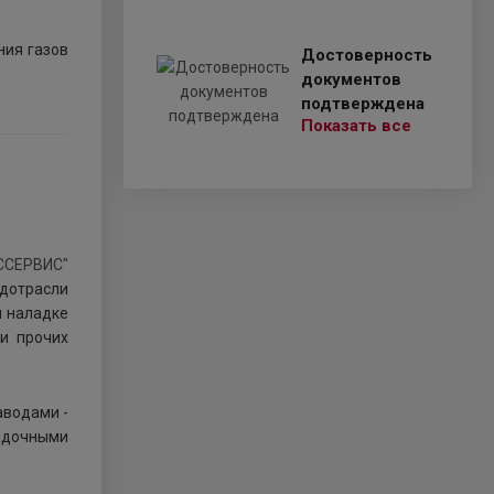
ния газов
Достоверность
документов
подтверждена
Показать все
дотрасли
и наладке
и прочих
аводами -
адочными