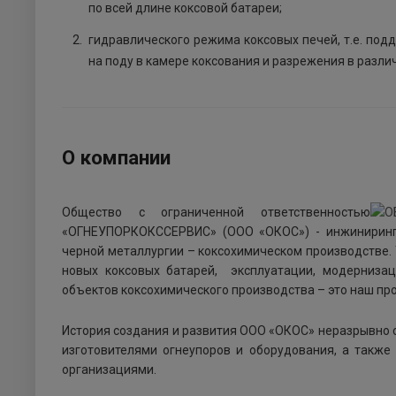
по всей длине коксовой батареи;
гидравлического режима коксовых печей, т.е. по
на поду в камере коксования и разрежения в разли
О компании
Общество с ограниченной ответственностью
«ОГНЕУПОРКОКССЕРВИС» (ООО «ОКОС») - инжиниринго
черной металлургии – коксохимическом производстве. 
новых коксовых батарей, эксплуатации, модернизац
объектов коксохимического производства – это наш пр
История создания и развития ООО «ОКОС» неразрывно 
изготовителями огнеупоров и оборудования, а такж
организациями.