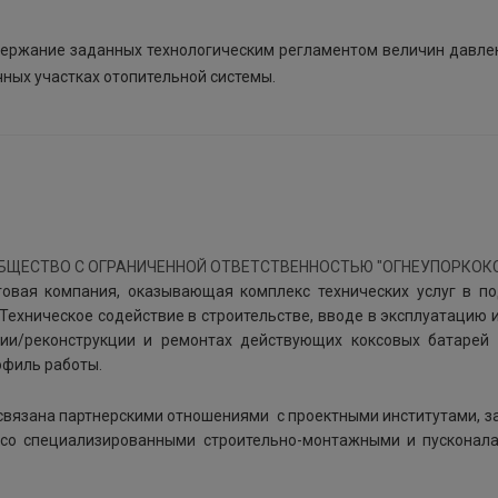
ддержание заданных технологическим регламентом величин давле
чных участках отопительной системы.
вая компания, оказывающая комплекс технических услуг в по
Техническое содействие в строительстве, вводе в эксплуатацию 
ии/реконструкции и ремонтах действующих коксовых батарей 
офиль работы.
связана партнерскими отношениями с проектными институтами, з
е со специализированными строительно-монтажными и пусконал