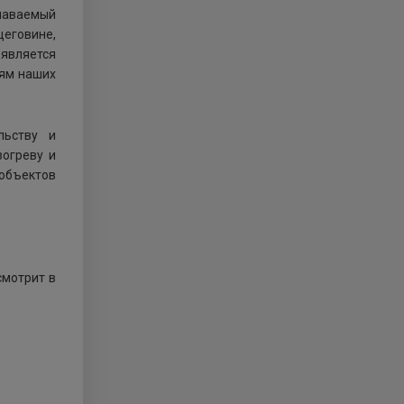
знаваемый
цеговине,
 является
иям наших
льству и
зогреву и
объектов
смотрит в