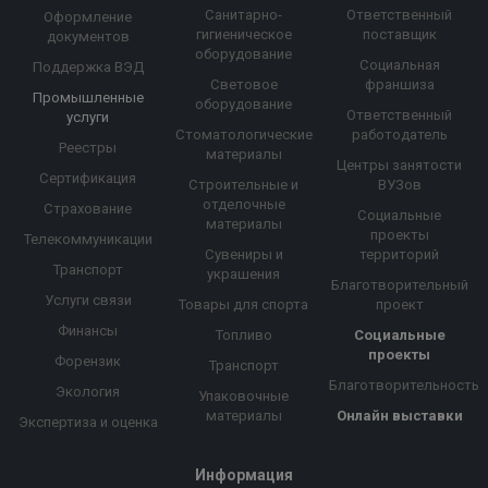
Санитарно-
Ответственный
Оформление
гигиеническое
поставщик
документов
оборудование
Социальная
Поддержка ВЭД
Световое
франшиза
Промышленные
оборудование
Ответственный
услуги
Стоматологические
работодатель
Реестры
материалы
Центры занятости
Сертификация
Строительные и
ВУЗов
отделочные
Страхование
Социальные
материалы
проекты
Телекоммуникации
Сувениры и
территорий
Транспорт
украшения
Благотворительный
Услуги связи
Товары для спорта
проект
Финансы
Топливо
Социальные
проекты
Форензик
Транспорт
Благотворительность
Экология
Упаковочные
материалы
Онлайн выставки
Экспертиза и оценка
Информация