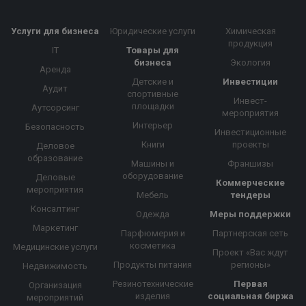
Услуги для бизнеса
Юридические услуги
Химическая
продукция
IT
Товары для
бизнеса
Экология
Аренда
Детские и
Инвестиции
Аудит
спортивные
Инвест-
площадки
Аутсорсинг
мероприятия
Интерьер
Безопасность
Инвестиционные
Книги
проекты
Деловое
образование
Машины и
Франшизы
оборудование
Деловые
Коммерческие
мероприятия
Мебель
тендеры
Консалтинг
Одежда
Меры поддержки
Маркетинг
Парфюмерия и
Партнерская сеть
косметика
Медицинские услуги
Проект «Вас ждут
Продукты питания
регионы»
Недвижимость
Резинотехнические
Первая
Организация
изделия
социальная биржа
мероприятий