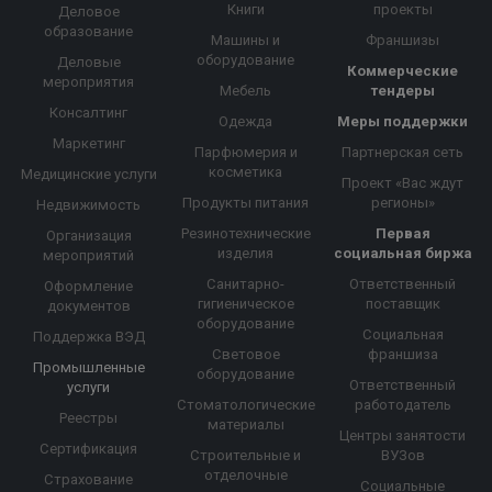
Книги
проекты
Деловое
образование
Машины и
Франшизы
оборудование
Деловые
Коммерческие
мероприятия
Мебель
тендеры
Консалтинг
Одежда
Меры поддержки
Маркетинг
Парфюмерия и
Партнерская сеть
косметика
Медицинские услуги
Проект «Вас ждут
Продукты питания
регионы»
Недвижимость
Резинотехнические
Первая
Организация
изделия
социальная биржа
мероприятий
Санитарно-
Ответственный
Оформление
гигиеническое
поставщик
документов
оборудование
Социальная
Поддержка ВЭД
Световое
франшиза
Промышленные
оборудование
Ответственный
услуги
Стоматологические
работодатель
Реестры
материалы
Центры занятости
Сертификация
Строительные и
ВУЗов
отделочные
Страхование
Социальные