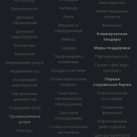
Аутсорсинг
мероприятия
Интерьер
Безопасность
Инвестиционные
Книги
проекты
Деловое
образование
Машины и
Франшизы
оборудование
Деловые
Коммерческие
мероприятия
Мебель
тендеры
Консалтинг
Одежда
Меры поддержки
Маркетинг
Парфюмерия и
Партнерская сеть
косметика
Медицинские услуги
Проект «Вас ждут
Продукты питания
регионы»
Недвижимость
Резинотехнические
Первая
Организация
изделия
социальная биржа
мероприятий
Санитарно-
Ответственный
Оформление
гигиеническое
поставщик
документов
оборудование
Социальная
Поддержка ВЭД
Световое
франшиза
Промышленные
оборудование
Ответственный
услуги
Стоматологические
работодатель
Реестры
материалы
Центры занятости