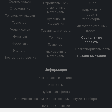
Сертификация
Строительные и
ВУЗов
отделочные
Страхование
Социальные
материалы
проекты
Телекоммуникации
Сувениры и
территорий
Транспорт
украшения
Благотворительный
Услуги связи
Товары для спорта
проект
Финансы
Топливо
Социальные
проекты
Форензик
Транспорт
Благотворительность
Экология
Упаковочные
материалы
Онлайн выставки
Экспертиза и оценка
Информация
Как попасть в каталог
Контакты
Публичная оферта
Юридически значимый электронный документооборот
B2B-продвижение