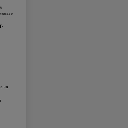
в
изисы и
T-
е на
м