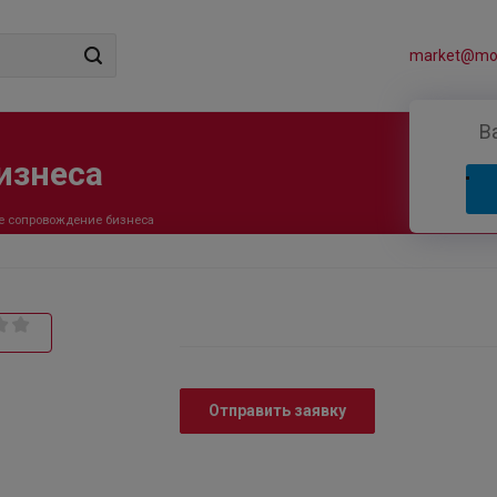
market@mos
В
изнеса
е сопровождение бизнеса
Отправить заявку