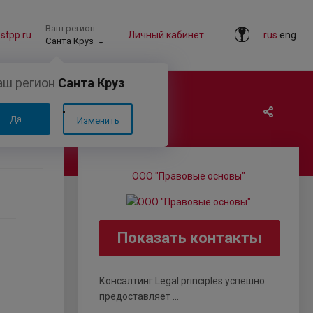
Ваш регион:
tpp.ru
Личный кабинет
rus
eng
Санта Круз
аш регион
Санта Круз
Да
Изменить
ООО "Правовые основы"
Показать контакты
Консалтинг Legal principles успешно
предоставляет ...