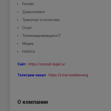
Ритейл
Девелопмент
Транспорт и логистика
Спорт
Телекоммуникация и IT
Медиа
HoReCa
Сайт
-
https://consult-legal.ru/
Телеграм-канал
-
https://t.me/vsedelovesg
О компании