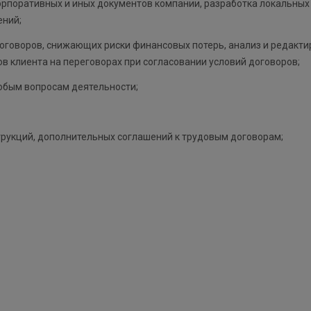
орпоративных и иных документов компании, разработка локальных 
ений;
оговоров, снижающих риски финансовых потерь, анализ и редакт
в клиента на переговорах при согласовании условий договоров;
юбым вопросам деятельности;
трукций, дополнительных соглашений к трудовым договорам;