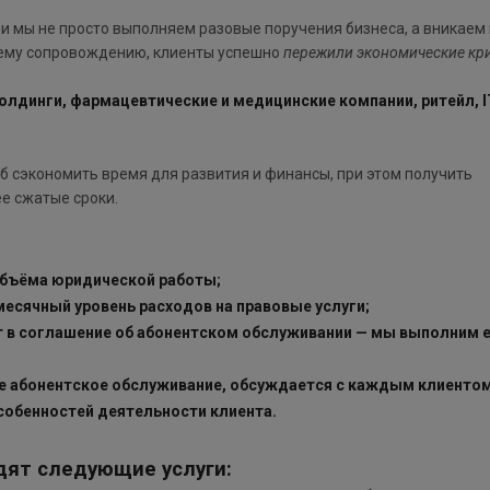
и мы не просто выполняем разовые поручения бизнеса, а вникаем 
шему сопровождению, клиенты успешно
пережили экономические кр
лдинги, фармацевтические и медицинские компании, ритейл, I
б сэкономить время для развития и финансы, при этом получить
е сжатые сроки.
объёма юридической работы;
есячный уровень расходов на правовые услуги;
ит в соглашение об абонентском обслуживании — мы выполним е
ое абонентское обслуживание, обсуждается с каждым клиенто
особенностей деятельности клиента.
дят следующие услуги: