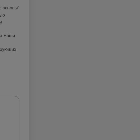
вую
ы
и. Наши
ирующих