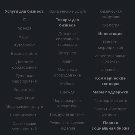
Услуги для бизнеса
Юридические услуги
Химическая
продукция
IT
Товары для
бизнеса
Экология
Аренда
Детские и
Инвестиции
Аудит
спортивные
Инвест-
площадки
Аутсорсинг
мероприятия
Интерьер
Безопасность
Инвестиционные
Книги
проекты
Деловое
образование
Машины и
Франшизы
оборудование
Деловые
Коммерческие
мероприятия
Мебель
тендеры
Консалтинг
Одежда
Меры поддержки
Маркетинг
Парфюмерия и
Партнерская сеть
косметика
Медицинские услуги
Проект «Вас ждут
Продукты питания
регионы»
Недвижимость
Резинотехнические
Первая
Организация
изделия
социальная биржа
мероприятий