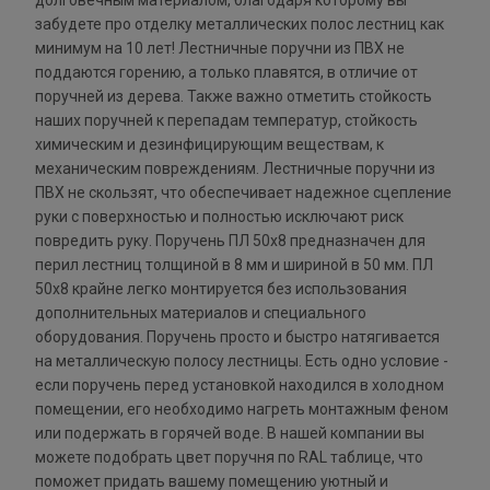
долговечным материалом, благодаря которому вы
забудете про отделку металлических полос лестниц как
минимум на 10 лет! Лестничные поручни из ПВХ не
поддаются горению, а только плавятся, в отличие от
поручней из дерева. Также важно отметить стойкость
наших поручней к перепадам температур, стойкость
химическим и дезинфицирующим веществам, к
механическим повреждениям. Лестничные поручни из
ПВХ не скользят, что обеспечивает надежное сцепление
руки с поверхностью и полностью исключают риск
повредить руку. Поручень ПЛ 50х8 предназначен для
перил лестниц толщиной в 8 мм и шириной в 50 мм. ПЛ
50х8 крайне легко монтируется без использования
дополнительных материалов и специального
оборудования. Поручень просто и быстро натягивается
на металлическую полосу лестницы. Есть одно условие -
если поручень перед установкой находился в холодном
помещении, его необходимо нагреть монтажным феном
или подержать в горячей воде. В нашей компании вы
можете подобрать цвет поручня по RAL таблице, что
поможет придать вашему помещению уютный и