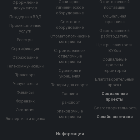
Санитарно-
Ответственный
Оформление
гигиеническое
поставщик
документов
оборудование
Социальная
Поддержка ВЭД
Световое
франшиза
Промышленные
оборудование
Ответственный
услуги
Стоматологические
работодатель
Реестры
материалы
Центры занятости
Сертификация
Строительные и
ВУЗов
отделочные
Страхование
Социальные
материалы
проекты
Телекоммуникации
Сувениры и
территорий
Транспорт
украшения
Благотворительный
Услуги связи
Товары для спорта
проект
Финансы
Топливо
Социальные
проекты
Форензик
Транспорт
Благотворительность
Экология
Упаковочные
материалы
Онлайн выставки
Экспертиза и оценка
Информация