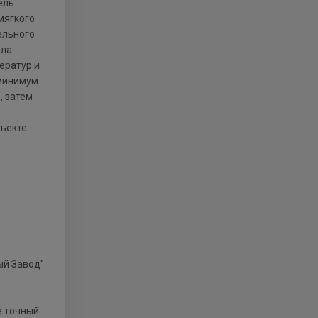
ель
мягкого
ельного
ила
ератур и
 минимум
, затем
бъекте
о
е точный