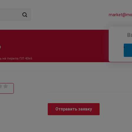
market@mos
В
6
ь на перила ПЛ 40х6
Отправить заявку