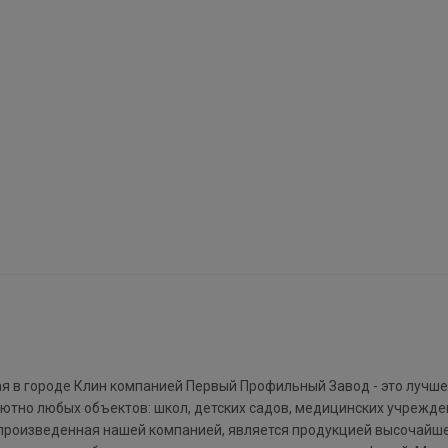
ая в городе Клин компанией Первый Профильный Завод - это лучше
тно любых объектов: школ, детских садов, медицинских учрежде
 произведенная нашей компанией, является продукцией высочайше