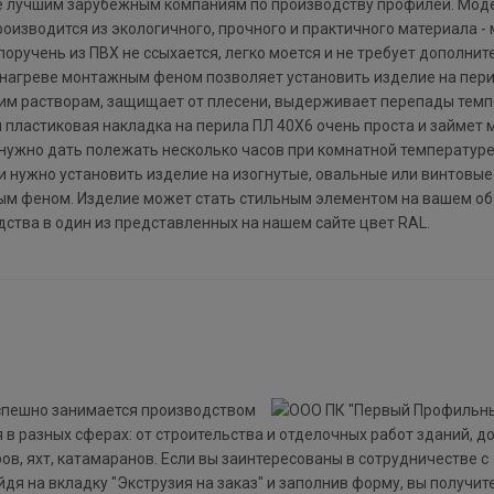
же лучшим зарубежным компаниям по производству профилей. Мод
оизводится из экологичного, прочного и практичного материала - 
оручень из ПВХ не ссыхается, легко моется и не требует дополнит
и нагреве монтажным феном позволяет установить изделие на пер
ким растворам, защищает от плесени, выдерживает перепады темп
я пластиковая накладка на перила ПЛ 40Х6 очень проста и займет
нужно дать полежать несколько часов при комнатной температуре
и нужно установить изделие на изогнутые, овальные или винтовые
ным феном. Изделие может стать стильным элементом на вашем о
ства в один из представленных на нашем сайте цвет RAL.
успешно занимается производством
 разных сферах: от строительства и отделочных работ зданий, д
ов, яхт, катамаранов. Если вы заинтересованы в сотрудничестве с
я на вкладку "Экструзия на заказ" и заполнив форму, вы получит