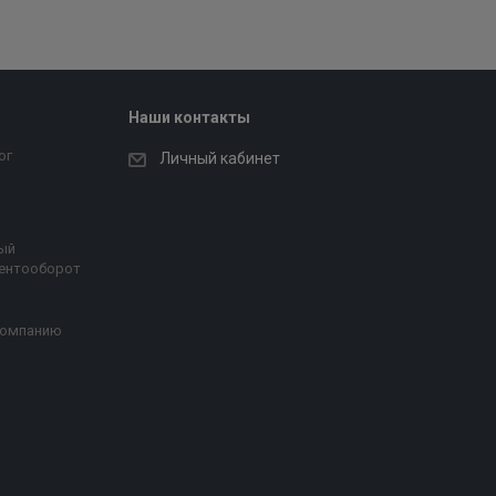
Наши контакты
ог
Личный кабинет
ый
ентооборот
компанию