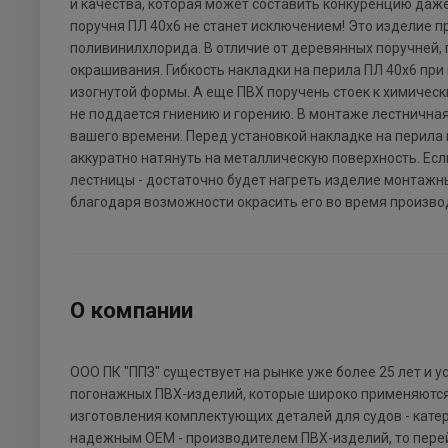
и качества, которая может составить конкуренцию да
поручня ПЛ 40х6 не станет исключением! Это изделие пр
поливинилхлорида. В отличие от деревянных поручней, п
окрашивания. Гибкость накладки на перила ПЛ 40х6 пр
изогнутой формы. А еще ПВХ поручень стоек к химичес
не поддается гниению и горению. В монтаже лестнична
вашего времени. Перед установкой накладке на перила 
аккуратно натянуть на металлическую поверхность. Есл
лестницы - достаточно будет нагреть изделие монтаж
благодаря возможности окрасить его во время производ
О компании
ООО ПК "ППЗ" существует на рынке уже более 25 лет и 
погонажных ПВХ-изделий, которые широко применяются в
изготовления комплектующих деталей для судов - катер
надежным ОЕМ - производителем ПВХ-изделий, то перейд