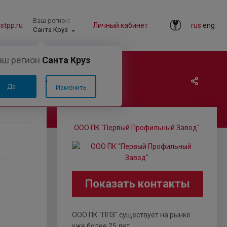
Ваш регион:
tpp.ru
Личный кабинет
rus
eng
Санта Круз
аш регион
Санта Круз
Да
Изменить
ООО ПК "Первый Профильный Завод"
Показать контакты
ООО ПК "ППЗ" существует на рынке
уже более 25 лет ...