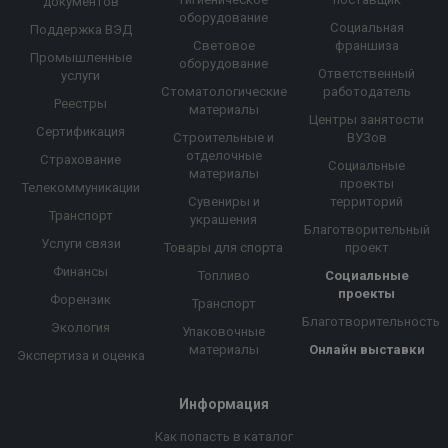
документов
оборудование
Социальная
Поддержка ВЭД
Световое
франшиза
Промышленные
оборудование
Ответственный
услуги
Стоматологические
работодатель
Реестры
материалы
Центры занятости
Сертификация
Строительные и
ВУЗов
отделочные
Страхование
Социальные
материалы
проекты
Телекоммуникации
Сувениры и
территорий
Транспорт
украшения
Благотворительный
Услуги связи
Товары для спорта
проект
Финансы
Топливо
Социальные
проекты
Форензик
Транспорт
Благотворительность
Экология
Упаковочные
материалы
Онлайн выставки
Экспертиза и оценка
Информация
Как попасть в каталог