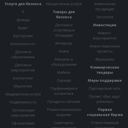
Услуги для бизнеса
Юридические услуги
Химическая
продукция
IT
Товары для
бизнеса
Экология
Аренда
Детские и
Инвестиции
Аудит
спортивные
Инвест-
площадки
Аутсорсинг
мероприятия
Интерьер
Безопасность
Инвестиционные
Книги
проекты
Деловое
образование
Машины и
Франшизы
оборудование
Деловые
Коммерческие
мероприятия
Мебель
тендеры
Консалтинг
Одежда
Меры поддержки
Маркетинг
Парфюмерия и
Партнерская сеть
косметика
Медицинские услуги
Проект «Вас ждут
Продукты питания
регионы»
Недвижимость
Резинотехнические
Первая
Организация
изделия
социальная биржа
мероприятий
Санитарно-
Ответственный
Оформление
гигиеническое
поставщик