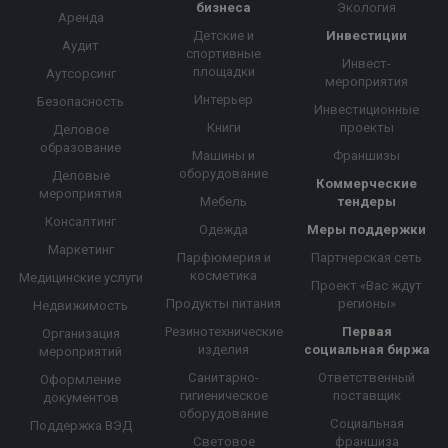
бизнеса
Экология
Аренда
Детские и
Инвестиции
Аудит
спортивные
Инвест-
площадки
Аутсорсинг
мероприятия
Интерьер
Безопасность
Инвестиционные
Книги
проекты
Деловое
образование
Машины и
Франшизы
оборудование
Деловые
Коммерческие
мероприятия
Мебель
тендеры
Консалтинг
Одежда
Меры поддержки
Маркетинг
Парфюмерия и
Партнерская сеть
косметика
Медицинские услуги
Проект «Вас ждут
Продукты питания
регионы»
Недвижимость
Резинотехнические
Первая
Организация
изделия
социальная биржа
мероприятий
Санитарно-
Ответственный
Оформление
гигиеническое
поставщик
документов
оборудование
Социальная
Поддержка ВЭД
Световое
франшиза