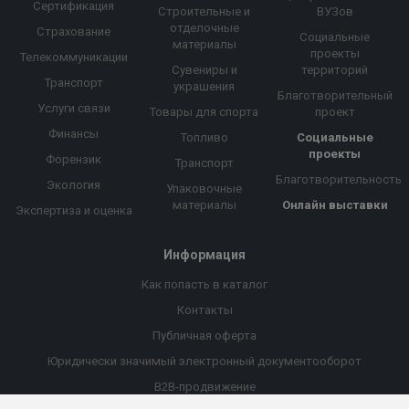
Сертификация
Строительные и
ВУЗов
отделочные
Страхование
Социальные
материалы
проекты
Телекоммуникации
Сувениры и
территорий
Транспорт
украшения
Благотворительный
Услуги связи
Товары для спорта
проект
Финансы
Топливо
Социальные
проекты
Форензик
Транспорт
Благотворительность
Экология
Упаковочные
материалы
Онлайн выставки
Экспертиза и оценка
Информация
Как попасть в каталог
Контакты
Публичная оферта
Юридически значимый электронный документооборот
B2B-продвижение