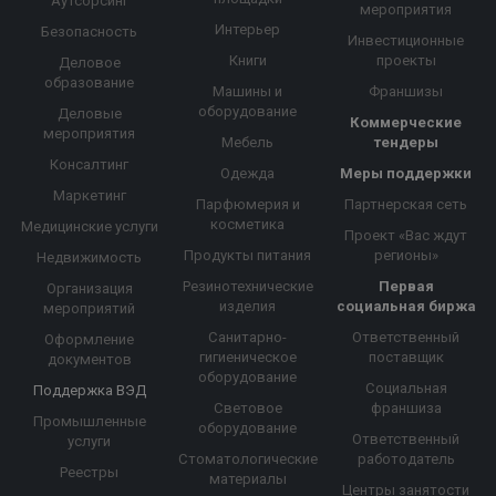
Аутсорсинг
мероприятия
Интерьер
Безопасность
Инвестиционные
Книги
проекты
Деловое
образование
Машины и
Франшизы
оборудование
Деловые
Коммерческие
мероприятия
Мебель
тендеры
Консалтинг
Одежда
Меры поддержки
Маркетинг
Парфюмерия и
Партнерская сеть
косметика
Медицинские услуги
Проект «Вас ждут
Продукты питания
регионы»
Недвижимость
Резинотехнические
Первая
Организация
изделия
социальная биржа
мероприятий
Санитарно-
Ответственный
Оформление
гигиеническое
поставщик
документов
оборудование
Социальная
Поддержка ВЭД
Световое
франшиза
Промышленные
оборудование
Ответственный
услуги
Стоматологические
работодатель
Реестры
материалы
Центры занятости