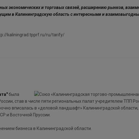
ных экономических и торговых связей, расширению рынков, взаим
дущим в Калининградскую область с интересными и взаимовыгодн
/kaliningrad.tpprf.ru/ru/tarify/
ата"
была
России, став в числе пяти региональных палат учредителем ТПП Ро
рочно вписалась в «деловой ландшафт» Калининградской области,
СР и Восточной Пруссии.
ением бизнеса в Калининградской области.