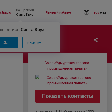
Ваш регион:
tpp.ru
Личный кабинет
rus
eng
Санта Круз
аш регион
Санта Круз
Да
Изменить
Союз «Удмуртская торгово-
промышленная палата»
Показать контакты
Удмуртская ТПП образована в 1993