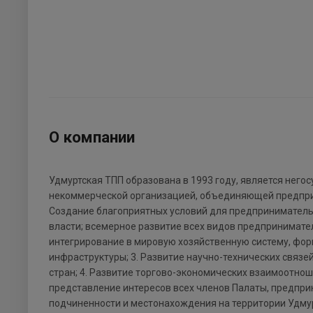
О компании
Удмуртская ТПП образована в 1993 году, является него
некоммерческой организацией, объединяющей предприя
Создание благоприятных условий для предпринимательс
власти; всемерное развитие всех видов предпринимател
интегрирование в мировую хозяйственную систему, фо
инфраструктуры; 3. Развитие научно-технических связ
стран; 4. Развитие торгово-экономических взаимоотноше
представление интересов всех членов Палаты, предпри
подчиненности и местонахождения на территории Удмур