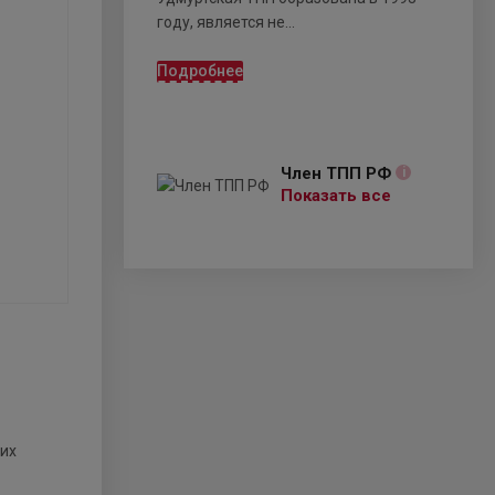
году, является не...
Подробнее
Член ТПП РФ
i
Показать все
их