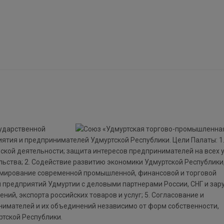
сударственной
тия и предпринимателей Удмуртской Республики. Цели Палаты: 1
кой деятельности; защита интересов предпринимателей на всех 
ьства; 2. Содействие развитию экономики Удмуртской Республики,
рмирование современной промышленной, финансовой и торговой
ей предприятий Удмуртии с деловыми партнерами России, СНГ и за
ний, экспорта российских товаров и услуг; 5. Согласование и
нимателей и их объединений независимо от форм собственности,
тской Республики.