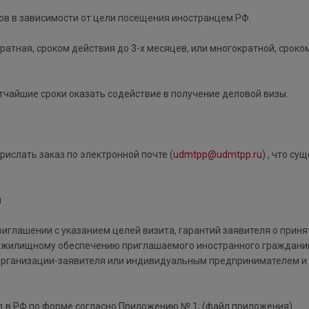
в в зависимости от цели посещения иностранцем РФ.
атная, сроком действия до 3-х месяцев, или многократной, сроком
тчайшие сроки оказать содействие в получение деловой визы.
рислать заказ по электронной почте (
udmtpp@udmtpp.ru
) , что су
я
риглашении с указанием целей визита, гарантий заявителя о приня
и жилищному обеспечению приглашаемого иностранного граждани
организации-заявителя или индивидуальным предпринимателем и
д в РФ по форме согласно Приложению № 1; (файл приложения)