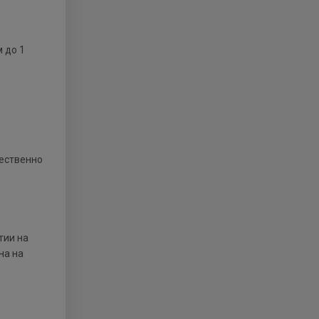
 до 1
щественно
тии на
на на