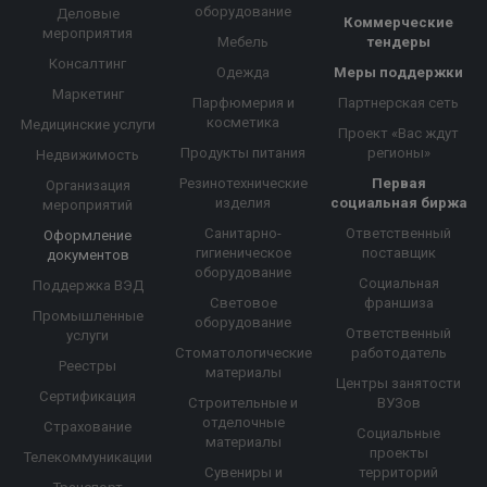
оборудование
Деловые
Коммерческие
мероприятия
Мебель
тендеры
Консалтинг
Одежда
Меры поддержки
Маркетинг
Парфюмерия и
Партнерская сеть
косметика
Медицинские услуги
Проект «Вас ждут
Продукты питания
регионы»
Недвижимость
Резинотехнические
Первая
Организация
изделия
социальная биржа
мероприятий
Санитарно-
Ответственный
Оформление
гигиеническое
поставщик
документов
оборудование
Социальная
Поддержка ВЭД
Световое
франшиза
Промышленные
оборудование
Ответственный
услуги
Стоматологические
работодатель
Реестры
материалы
Центры занятости
Сертификация
Строительные и
ВУЗов
отделочные
Страхование
Социальные
материалы
проекты
Телекоммуникации
Сувениры и
территорий