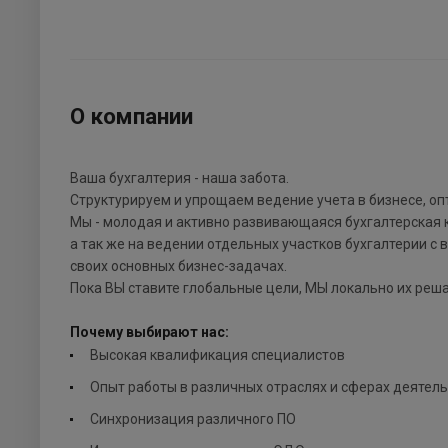
О компании
Ваша бухгалтерия - наша забота.
Структурируем и упрощаем ведение учета в бизнесе, оп
Мы - молодая и активно развивающаяся бухгалтерская к
а так же на ведении отдельных участков бухгалтерии 
своих основных бизнес-задачах.
Пока ВЫ ставите глобальные цели, МЫ локально их реш
Почему выбирают нас:
Высокая квалификация специалистов
Опыт работы в различных отраслях и сферах деятел
Синхронизация различного ПО