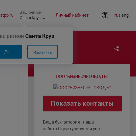
Ваш регион:
tpp.ru
Личный кабинет
rus
eng
Санта Круз
аш регион
Санта Круз
Да
Изменить
ООО "БИЗНЕСЧЕТОВОДЪ"
Показать контакты
Ваша бухгалтерия - наша
забота.Структурируем и упр...