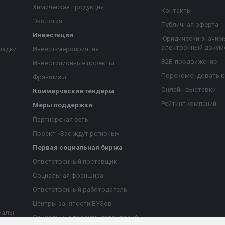
Химическая продукция
Контакты
Экология
Публичная оферта
Инвестиции
Юридически значим
электронный докум
щадки
Инвест-мероприятия
B2B-продвижение
Инвестиционные проекты
Порекомендовать 
Франшизы
Онлайн выставки
Коммерческие тендеры
Рейтинг компаний
Меры поддержки
Партнерская сеть
Проект «Вас ждут регионы»
Первая социальная биржа
я
Ответственный поставщик
Социальная франшиза
Ответственный работодатель
Центры занятости ВУЗов
иалы
Социальные проекты территорий