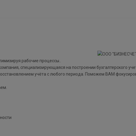
тимизируя рабочие процессы..
омпания, специализирующаяся на построении бухгалтерского учет
с восстановлением учёта с любого периода. Поможем ВАМ фокусиро
аем.
ьности