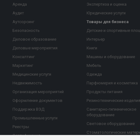
Аренда
Экспертиза и оценка
Аудит
Юридические услуги
Аутсорсинг
Товары для бизнеса
Безопасность
Детские и спортивные пло
Деловое образование
Интерьер
Деловые мероприятия
Книги
Консалтинг
Машины и оборудование
Маркетинг
Мебель
Медицинские услуги
Одежда
Недвижимость
Парфюмерия и косметика
Организация мероприятий
Продукты питания
Оформление документов
Резинотехнические издели
Поддержка ВЭД
Санитарно-гигиеническое
оборудование
Промышленные услуги
Световое оборудование
Реестры
Стоматологические матер
Сертификация