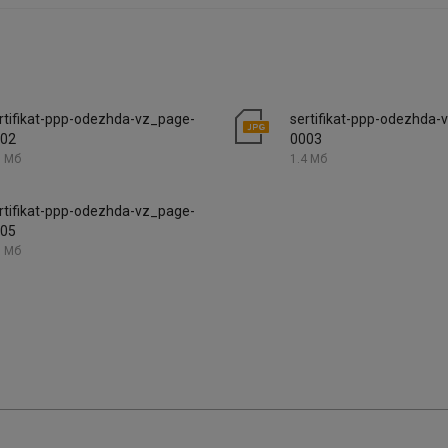
rtifikat-ppp-odezhda-vz_page-
sertifikat-ppp-odezhda-
02
0003
3 Мб
1.4 Мб
rtifikat-ppp-odezhda-vz_page-
05
3 Мб