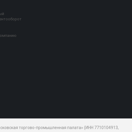
ый
ентооборот
компанию
Московская торгово-промышленная палата» (ИНН 7710104913,