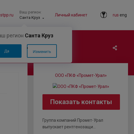
Ваш регион:
tpp.ru
Личный кабинет
rus
eng
Санта Круз
аш регион
Санта Круз
Да
Изменить
ООО «ПКФ «Промет-Урал»
Показать контакты
Группа компаний Промет-Урал
выпускает рентгенозащи...