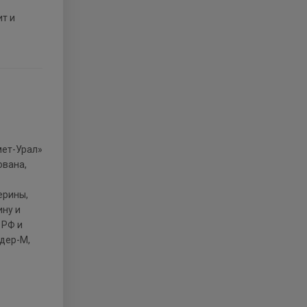
т и
ована,
ерины,
ину и
 РФ и
идер-М,