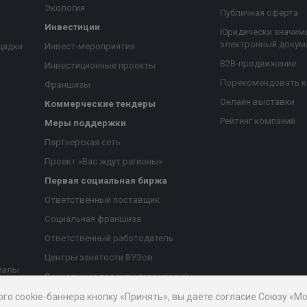
Экология
Публичная оферта
Инвестиции
Юридически значим
электронный докум
щадки
Инвест-мероприятия
B2B-продвижение
Инвестиционные проекты
Порекомендовать 
Франшизы
Онлайн выставки
Коммерческие тендеры
Рейтинг компаний
Меры поддержки
Партнерская сеть
Проект «Вас ждут регионы»
Первая социальная биржа
я
Ответственный поставщик
Социальная франшиза
Ответственный работодатель
Центры занятости ВУЗов
иалы
Социальные проекты территорий
ые
Благотворительный проект
ого cookie-баннера кнопку «Принять», вы даете согласие Союзу «