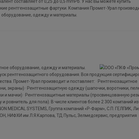
лент составляет от 0,25 до 0,5 mmPb. У нас Вы можете купить
ские рентгенозащитные фартуки. Компания Промет-Урал производи
 оборудование, одежду и материалы.
тное оборудование, одежду и материалы.
пуск рентгенозащитного оборудования. Вся продукция сертифицир
ества. Промет-Урал производит и поставляет: · Рентгенозащитное
вни, экраны) · Рентгенозащитную одежду (шапочки, воротники, пел
очки и мачки) · Рентгенозащитные материалы (просвинцованную рез
и ровнитель для пола). В числе клиентов более 2 300 компаний из
ANON MEDICAL SYSTEMS, Группа компаний «Р-Фарм», С.П. ГЕЛПИК, Л
 НИФХИ им Л.Я.Карпова, ТД Пульс, Зелмедсервис, предприятия