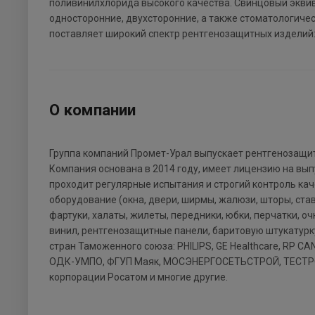
поливинилхлорида высокого качества. Свинцовый эквива
односторонние, двухсторонние, а также стоматологиче
поставляет широкий спектр рентгенозащитных изделий:
О компании
Группа компаний Промет-Урал выпускает рентгенозащи
Компания основана в 2014 году, имеет лицензию на вы
проходит регулярные испытания и строгий контроль кач
оборудование (окна, двери, ширмы, жалюзи, шторы, ста
фартуки, халаты, жилеты, передники, юбки, перчатки, 
винил, рентгенозащитные панели, баритовую штукатурку 
стран Таможенного союза: PHILIPS, GE Healthcare, RP C
ОДК-УМПО, ФГУП Маяк, МОСЭНЕРГОСЕТЬСТРОЙ, ТЕСТРОН,
корпорации Росатом и многие другие.