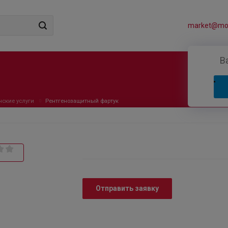
market@mos
В
ские услуги
Рентгенозащитный фартук
Отправить заявку