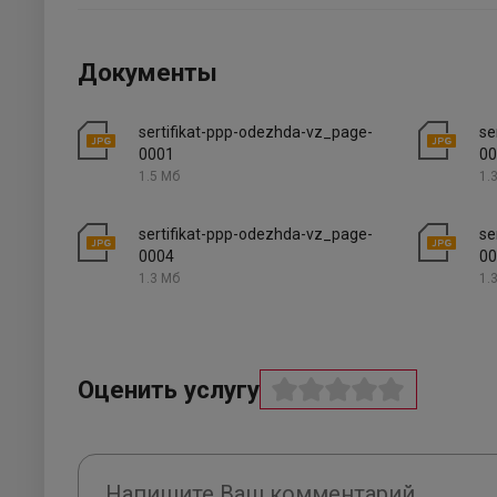
Документы
sertifikat-ppp-odezhda-vz_page-
se
0001
00
1.5 Мб
1.
sertifikat-ppp-odezhda-vz_page-
se
0004
00
1.3 Мб
1.
Оценить услугу