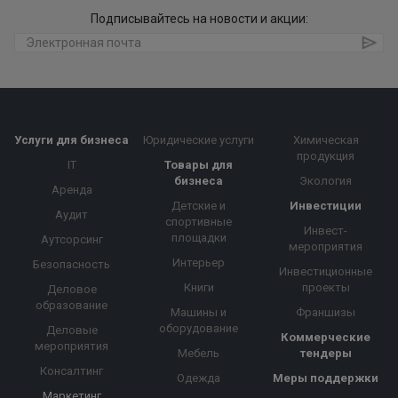
Подписывайтесь на новости и акции:
Услуги для бизнеса
Юридические услуги
Химическая
продукция
IT
Товары для
бизнеса
Экология
Аренда
Детские и
Инвестиции
Аудит
спортивные
Инвест-
площадки
Аутсорсинг
мероприятия
Интерьер
Безопасность
Инвестиционные
Книги
проекты
Деловое
образование
Машины и
Франшизы
оборудование
Деловые
Коммерческие
мероприятия
Мебель
тендеры
Консалтинг
Одежда
Меры поддержки
Маркетинг