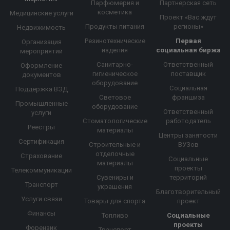
Парфюмерия и
Партнерская сеть
косметика
Медицинские услуги
Проект «Вас ждут
Продукты питания
регионы»
Недвижимость
Резинотехнические
Первая
Организация
изделия
социальная биржа
мероприятий
Санитарно-
Ответственный
Оформление
гигиеническое
поставщик
документов
оборудование
Социальная
Поддержка ВЭД
Световое
франшиза
Промышленные
оборудование
Ответственный
услуги
Стоматологические
работодатель
Реестры
материалы
Центры занятости
Сертификация
Строительные и
ВУЗов
отделочные
Страхование
Социальные
материалы
проекты
Телекоммуникации
Сувениры и
территорий
Транспорт
украшения
Благотворительный
Услуги связи
Товары для спорта
проект
Финансы
Топливо
Социальные
проекты
Форензик
Транспорт