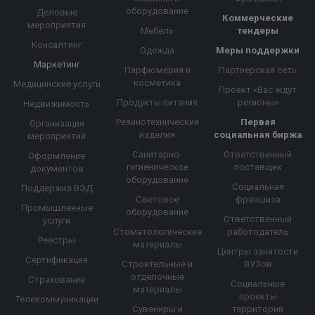
оборудование
Деловые
Коммерческие
мероприятия
Мебель
тендеры
Консалтинг
Одежда
Меры поддержки
Маркетинг
Парфюмерия и
Партнерская сеть
косметика
Медицинские услуги
Проект «Вас ждут
Продукты питания
регионы»
Недвижимость
Резинотехнические
Первая
Организация
изделия
социальная биржа
мероприятий
Санитарно-
Ответственный
Оформление
гигиеническое
поставщик
документов
оборудование
Социальная
Поддержка ВЭД
Световое
франшиза
Промышленные
оборудование
Ответственный
услуги
Стоматологические
работодатель
Реестры
материалы
Центры занятости
Сертификация
Строительные и
ВУЗов
отделочные
Страхование
Социальные
материалы
проекты
Телекоммуникации
Сувениры и
территорий