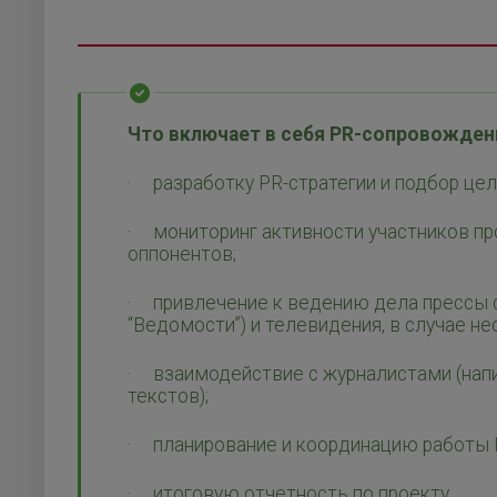
Что включает в себя PR-сопровожден
· разработку PR-стратегии и подбор це
· мониторинг активности участников пр
оппонентов;
· привлечение к ведению дела прессы ф
“Ведомости”) и телевидения, в случае н
· взаимодействие с журналистами (напи
текстов);
· планирование и координацию работы P
· итоговую отчетность по проекту.