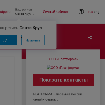
Ваш регион:
tpp.ru
Личный кабинет
rus
eng
Санта Круз
аш регион
Санта Круз
Да
Изменить
ООО «Платформа»
Показать контакты
PLATFORMA – первый в России
онлайн-сервис ...