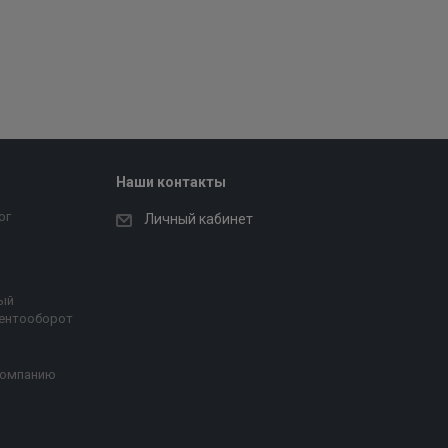
Наши контакты
ог
Личный кабинет
ый
ентооборот
компанию