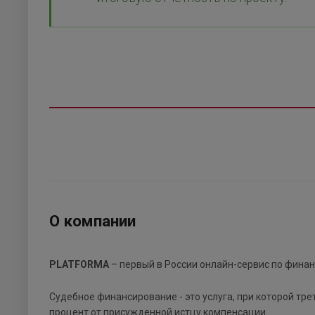
О компании
PLATFORMA
– первый в России онлайн-сервис по фина
Судебное финансирование - это услуга, при которой тр
процент от присужденной истцу компенсации.