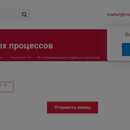
market@mos
В
ых процессов
нг
Реклама и PR
Pr- сопровождение судебных процессов
Отправить заявку