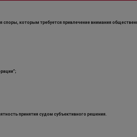
ся споры, которым требуется привлечение внимания обществен
орации”;
роятность принятия судом субъективного решения.