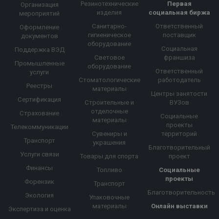
Резинотехнические
Первая
Организация
изделия
социальная биржа
мероприятий
Санитарно-
Ответственный
Оформление
гигиеническое
поставщик
документов
оборудование
Социальная
Поддержка ВЭД
Световое
франшиза
Промышленные
оборудование
Ответственный
услуги
Стоматологические
работодатель
Реестры
материалы
Центры занятости
Сертификация
Строительные и
ВУЗов
отделочные
Страхование
Социальные
материалы
проекты
Телекоммуникации
Сувениры и
территорий
Транспорт
украшения
Благотворительный
Услуги связи
Товары для спорта
проект
Финансы
Топливо
Социальные
проекты
Форензик
Транспорт
Благотворительность
Экология
Упаковочные
материалы
Онлайн выставки
Экспертиза и оценка