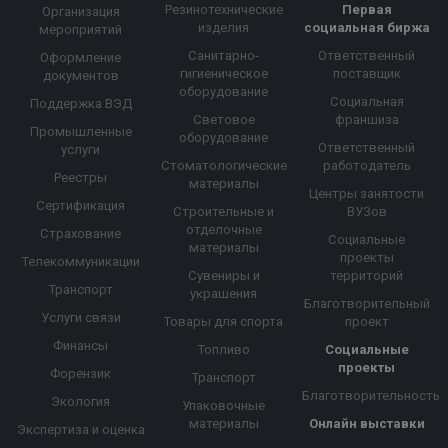
Резинотехнические
Первая
Организация
изделия
социальная биржа
мероприятий
Санитарно-
Ответственный
Оформление
гигиеническое
поставщик
документов
оборудование
Социальная
Поддержка ВЭД
Световое
франшиза
Промышленные
оборудование
Ответственный
услуги
Стоматологические
работодатель
Реестры
материалы
Центры занятости
Сертификация
Строительные и
ВУЗов
отделочные
Страхование
Социальные
материалы
проекты
Телекоммуникации
Сувениры и
территорий
Транспорт
украшения
Благотворительный
Услуги связи
Товары для спорта
проект
Финансы
Топливо
Социальные
проекты
Форензик
Транспорт
Благотворительность
Экология
Упаковочные
материалы
Онлайн выставки
Экспертиза и оценка