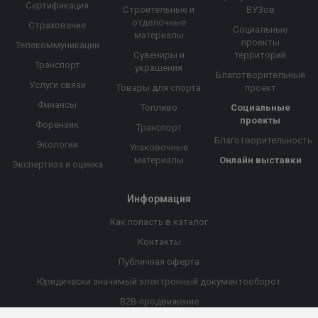
Сертификация
Строительные и
ВУЗов
отделочные
Страхование
Социальные
материалы
проекты
Телекоммуникации
Сувениры и
территорий
Транспорт
украшения
Благотворительный
Услуги связи
Товары для спорта
проект
Финансы
Топливо
Социальные
проекты
Форензик
Транспорт
Благотворительность
Экология
Упаковочные
материалы
Онлайн выставки
Экспертиза и оценка
Информация
Как попасть в каталог
Контакты
Публичная оферта
Юридически значимый электронный документооборот
B2B-продвижение