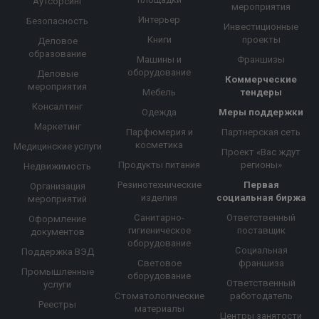
Аутсорсинг
мероприятия
Интерьер
Безопасность
Инвестиционные
Книги
проекты
Деловое
образование
Машины и
Франшизы
оборудование
Деловые
Коммерческие
мероприятия
Мебель
тендеры
Консалтинг
Одежда
Меры поддержки
Маркетинг
Парфюмерия и
Партнерская сеть
косметика
Медицинские услуги
Проект «Вас ждут
Продукты питания
регионы»
Недвижимость
Резинотехнические
Первая
Организация
изделия
социальная биржа
мероприятий
Санитарно-
Ответственный
Оформление
гигиеническое
поставщик
документов
оборудование
Социальная
Поддержка ВЭД
Световое
франшиза
Промышленные
оборудование
Ответственный
услуги
Стоматологические
работодатель
Реестры
материалы
Центры занятости