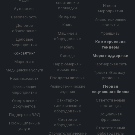
Аудит
спортивные
Инвест-
площадки
Аутсорсинг
мероприятия
Интерьер
Безопасность
Инвестиционные
Книги
проекты
Деловое
образование
Машины и
Франшизы
оборудование
Деловые
Коммерческие
мероприятия
Мебель
тендеры
Консалтинг
Одежда
Меры поддержки
Маркетинг
Парфюмерия и
Партнерская сеть
косметика
Медицинские услуги
Проект «Вас ждут
Продукты питания
регионы»
Недвижимость
Резинотехнические
Первая
Организация
изделия
социальная биржа
мероприятий
Санитарно-
Ответственный
Оформление
гигиеническое
поставщик
документов
оборудование
Социальная
Поддержка ВЭД
Световое
франшиза
Промышленные
оборудование
Ответственный
услуги
Стоматологические
работодатель