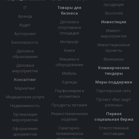
продукция
IT
Товары для
бизнеса
Экология
Аренда
Детские и
Инвестиции
Аудит
спортивные
Инвест-
площадки
Аутсорсинг
мероприятия
Интерьер
Безопасность
Инвестиционные
Книги
проекты
Деловое
образование
Машины и
Франшизы
оборудование
Деловые
Коммерческие
мероприятия
Мебель
тендеры
Консалтинг
Одежда
Меры поддержки
Маркетинг
Парфюмерия и
Партнерская сеть
косметика
Медицинские услуги
Проект «Вас ждут
Продукты питания
регионы»
Недвижимость
Резинотехнические
Первая
Организация
изделия
социальная биржа
мероприятий
Санитарно-
Ответственный
Оформление
гигиеническое
поставщик
документов