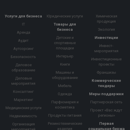
Услуги для бизнеса
Юридические услуги
Химическая
продукция
IT
Товары для
бизнеса
Экология
Аренда
Детские и
Инвестиции
Аудит
спортивные
Инвест-
площадки
Аутсорсинг
мероприятия
Интерьер
Безопасность
Инвестиционные
Книги
проекты
Деловое
образование
Машины и
Франшизы
оборудование
Деловые
Коммерческие
мероприятия
Мебель
тендеры
Консалтинг
Одежда
Меры поддержки
Маркетинг
Парфюмерия и
Партнерская сеть
косметика
Медицинские услуги
Проект «Вас ждут
Продукты питания
регионы»
Недвижимость
Резинотехнические
Первая
Организация
изделия
социальная биржа
мероприятий