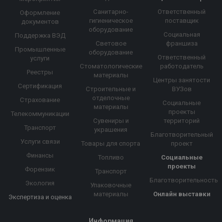
Санитарно-
Ответственный
Оформление
гигиеническое
поставщик
документов
оборудование
Социальная
Поддержка ВЭД
Световое
франшиза
Промышленные
оборудование
Ответственный
услуги
Стоматологические
работодатель
Реестры
материалы
Центры занятости
Сертификация
Строительные и
ВУЗов
отделочные
Страхование
Социальные
материалы
проекты
Телекоммуникации
Сувениры и
территорий
Транспорт
украшения
Благотворительный
Услуги связи
Товары для спорта
проект
Финансы
Топливо
Социальные
проекты
Форензик
Транспорт
Благотворительность
Экология
Упаковочные
материалы
Онлайн выставки
Экспертиза и оценка
Информация