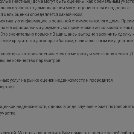
илые (частные) дома могут быть оценены, как с земельным участк
мельного участка в домовладении могут оцениваться и надворные
я цель оценки определяется заказчиком.
ъективную информацию о реальной стоимости жилого дома. Преи
лучаете официальный документ, который можно использовать как п
в. Это значительно повысит Ваши шансы выгодно закончить сделку 
ючение кредитного договора с банком, если залоговым имуществом
 квартиры, которая оценивается по метражу и местоположению. Д
льшее количество параметров.
нных услуг на рынке оценки недвижимости и проводится
ертов).
оценкой недвижимости, однако в ряде случаев может потребоват
участка.
 услугой. Мы рады предложить Вам помощь в оценке вашей собст