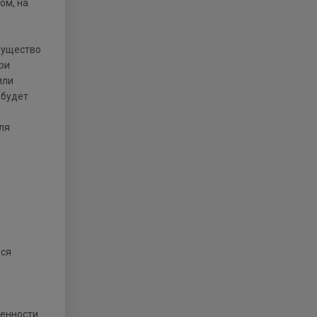
ом, на
мущество
ри
или
 будет
ля
ься
венности