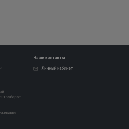
Наши контакты
ог
Личный кабинет
ый
ентооборот
компанию