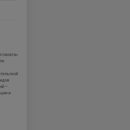
ля
ательской
видов
ий –
ции и