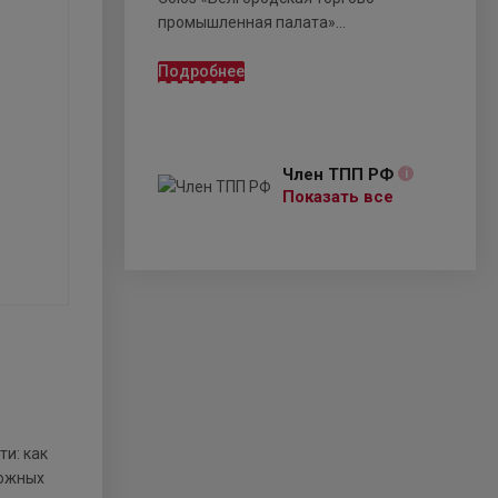
промышленная палата»...
Подробнее
Член ТПП РФ
i
Показать все
и: как
ложных