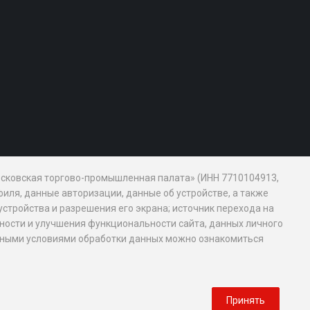
Московская торгово-промышленная палата» (ИНН 7710104913,
иля, данные авторизации, данные об устройстве, а также
устройства и разрешения его экрана; источник перехода на
обности и улучшения функциональности сайта, данных личного
новными условиями обработки данных можно ознакомиться
Принять