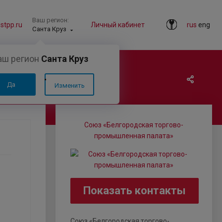
Ваш регион:
tpp.ru
Личный кабинет
rus
eng
Санта Круз
аш регион
Санта Круз
Да
Изменить
Союз «Белгородская торгово-
промышленная палата»
Показать контакты
Союз «Белгородская торгово-