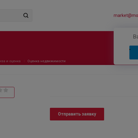
market@mos
В
иза и оценка
Оценка недвижимости
Отправить заявку