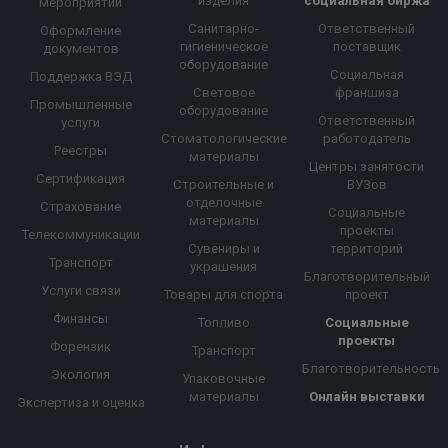
изделия
социальная биржа
мероприятий
Санитарно-
Ответственный
Оформление
гигиеническое
поставщик
документов
оборудование
Социальная
Поддержка ВЭД
Световое
франшиза
Промышленные
оборудование
Ответственный
услуги
Стоматологические
работодатель
Реестры
материалы
Центры занятости
Сертификация
Строительные и
ВУЗов
отделочные
Страхование
Социальные
материалы
проекты
Телекоммуникации
Сувениры и
территорий
Транспорт
украшения
Благотворительный
Услуги связи
Товары для спорта
проект
Финансы
Топливо
Социальные
проекты
Форензик
Транспорт
Благотворительность
Экология
Упаковочные
материалы
Онлайн выставки
Экспертиза и оценка