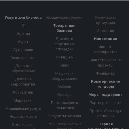
Услуги для бизнеса
Юридические услуги
Химическая
продукция
IT
Товары для
бизнеса
Экология
Аренда
Детские и
Инвестиции
Аудит
спортивные
Инвест-
площадки
Аутсорсинг
мероприятия
Интерьер
Безопасность
Инвестиционные
Книги
проекты
Деловое
образование
Машины и
Франшизы
оборудование
Деловые
Коммерческие
мероприятия
Мебель
тендеры
Консалтинг
Одежда
Меры поддержки
Маркетинг
Парфюмерия и
Партнерская сеть
косметика
Медицинские услуги
Проект «Вас ждут
Продукты питания
регионы»
Недвижимость
Резинотехнические
Первая
Организация