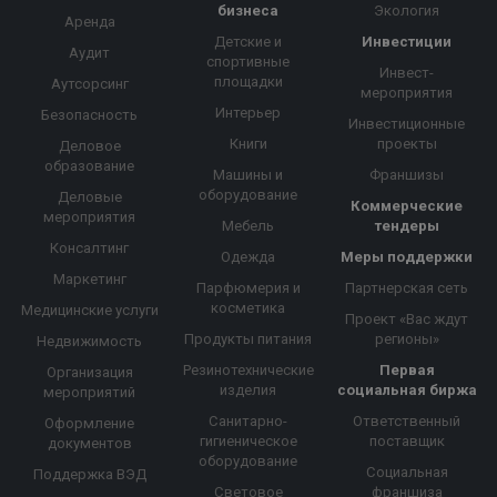
бизнеса
Экология
Аренда
Детские и
Инвестиции
Аудит
спортивные
Инвест-
площадки
Аутсорсинг
мероприятия
Интерьер
Безопасность
Инвестиционные
Книги
проекты
Деловое
образование
Машины и
Франшизы
оборудование
Деловые
Коммерческие
мероприятия
Мебель
тендеры
Консалтинг
Одежда
Меры поддержки
Маркетинг
Парфюмерия и
Партнерская сеть
косметика
Медицинские услуги
Проект «Вас ждут
Продукты питания
регионы»
Недвижимость
Резинотехнические
Первая
Организация
изделия
социальная биржа
мероприятий
Санитарно-
Ответственный
Оформление
гигиеническое
поставщик
документов
оборудование
Социальная
Поддержка ВЭД
Световое
франшиза