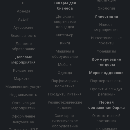
продукция
IT
Товары для
бизнеса
Экология
Аренда
Детские и
Инвестиции
Аудит
спортивные
Инвест-
площадки
Аутсорсинг
мероприятия
Интерьер
Безопасность
Инвестиционные
Книги
проекты
Деловое
образование
Машины и
Франшизы
оборудование
Деловые
Коммерческие
мероприятия
Мебель
тендеры
Консалтинг
Одежда
Меры поддержки
Маркетинг
Парфюмерия и
Партнерская сеть
косметика
Медицинские услуги
Проект «Вас ждут
Продукты питания
регионы»
Недвижимость
Резинотехнические
Первая
Организация
изделия
социальная биржа
мероприятий
Санитарно-
Ответственный
Оформление
гигиеническое
поставщик
документов
оборудование
Социальная
Поддержка ВЭД