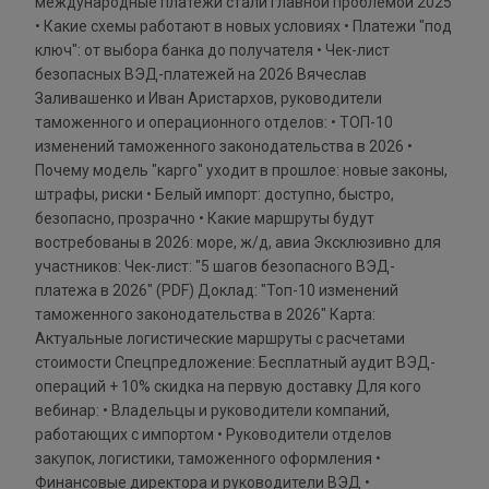
международные платежи стали главной проблемой 2025
• Какие схемы работают в новых условиях • Платежи "под
ключ": от выбора банка до получателя • Чек-лист
безопасных ВЭД-платежей на 2026 Вячеслав
Заливашенко и Иван Аристархов, руководители
таможенного и операционного отделов: • ТОП-10
изменений таможенного законодательства в 2026 •
Почему модель "карго" уходит в прошлое: новые законы,
штрафы, риски • Белый импорт: доступно, быстро,
безопасно, прозрачно • Какие маршруты будут
востребованы в 2026: море, ж/д, авиа Эксклюзивно для
участников: Чек-лист: "5 шагов безопасного ВЭД-
платежа в 2026" (PDF) Доклад: "Топ-10 изменений
таможенного законодательства в 2026" Карта:
Актуальные логистические маршруты с расчетами
стоимости Спецпредложение: Бесплатный аудит ВЭД-
операций + 10% скидка на первую доставку Для кого
вебинар: • Владельцы и руководители компаний,
работающих с импортом • Руководители отделов
закупок, логистики, таможенного оформления •
Финансовые директора и руководители ВЭД •