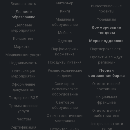
Интерьер
Безопасность
Инвестиционные
Книги
проекты
Деловое
образование
Машины и
Франшизы
оборудование
Деловые
Коммерческие
мероприятия
Мебель
тендеры
Консалтинг
Одежда
Меры поддержки
Маркетинг
Парфюмерия и
Партнерская сеть
косметика
Медицинские услуги
Проект «Вас ждут
Продукты питания
регионы»
Недвижимость
Резинотехнические
Первая
Организация
изделия
социальная биржа
мероприятий
Санитарно-
Ответственный
Оформление
гигиеническое
поставщик
документов
оборудование
Социальная
Поддержка ВЭД
Световое
франшиза
Промышленные
оборудование
Ответственный
услуги
Стоматологические
работодатель
Реестры
материалы
Центры занятости
Сертификация
Строительные и
ВУЗов