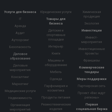
Услуги для бизнеса
Юридические услуги
Химическая
продукция
IT
Товары для
бизнеса
Экология
Аренда
Детские и
Инвестиции
Аудит
спортивные
Инвест-
площадки
Аутсорсинг
мероприятия
Интерьер
Безопасность
Инвестиционные
Книги
проекты
Деловое
образование
Машины и
Франшизы
оборудование
Деловые
Коммерческие
мероприятия
Мебель
тендеры
Консалтинг
Одежда
Меры поддержки
Маркетинг
Парфюмерия и
Партнерская сеть
косметика
Медицинские услуги
Проект «Вас ждут
Продукты питания
регионы»
Недвижимость
Резинотехнические
Первая
Организация
изделия
социальная биржа
мероприятий