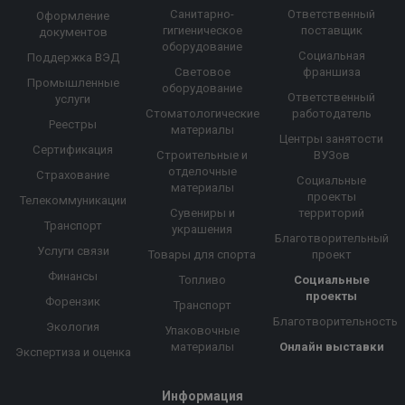
Санитарно-
Ответственный
Оформление
гигиеническое
поставщик
документов
оборудование
Социальная
Поддержка ВЭД
Световое
франшиза
Промышленные
оборудование
Ответственный
услуги
Стоматологические
работодатель
Реестры
материалы
Центры занятости
Сертификация
Строительные и
ВУЗов
отделочные
Страхование
Социальные
материалы
проекты
Телекоммуникации
Сувениры и
территорий
Транспорт
украшения
Благотворительный
Услуги связи
Товары для спорта
проект
Финансы
Топливо
Социальные
проекты
Форензик
Транспорт
Благотворительность
Экология
Упаковочные
материалы
Онлайн выставки
Экспертиза и оценка
Информация