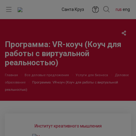
Санта Круз
rus
eng
Программа: VR-коуч (Коуч для
работы с виртуальной
реальностью)
Главная
Все деловые предложения
Услуги для бизнеса
Деловое
образование
Программа: VR-коуч (Коуч для работы с виртуальной
реальностью)
Институт креативного мышления