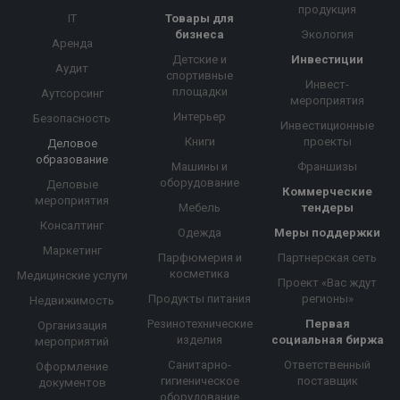
продукция
IT
Товары для
бизнеса
Экология
Аренда
Детские и
Инвестиции
Аудит
спортивные
Инвест-
площадки
Аутсорсинг
мероприятия
Интерьер
Безопасность
Инвестиционные
Книги
проекты
Деловое
образование
Машины и
Франшизы
оборудование
Деловые
Коммерческие
мероприятия
Мебель
тендеры
Консалтинг
Одежда
Меры поддержки
Маркетинг
Парфюмерия и
Партнерская сеть
косметика
Медицинские услуги
Проект «Вас ждут
Продукты питания
регионы»
Недвижимость
Резинотехнические
Первая
Организация
изделия
социальная биржа
мероприятий
Санитарно-
Ответственный
Оформление
гигиеническое
поставщик
документов
оборудование