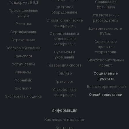
Социальная
Поддержка ВЭД
Световое
франшиза
Промышленные
оборудование
Ответственный
услуги
Стоматологические
работодатель
Реестры
материалы
Центры занятости
Сертификация
Строительные и
ВУЗов
отделочные
Страхование
Социальные
материалы
проекты
Телекоммуникации
Сувениры и
территорий
Транспорт
украшения
Благотворительный
Услуги связи
Товары для спорта
проект
Финансы
Топливо
Социальные
проекты
Форензик
Транспорт
Благотворительность
Экология
Упаковочные
материалы
Онлайн выставки
Экспертиза и оценка
Информация
Как попасть в каталог
Контакты